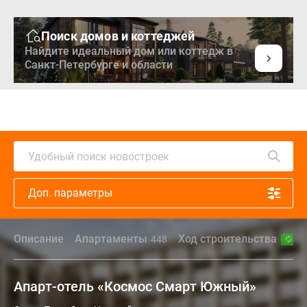
Поиск домов и коттеджей
Найдите идеальный дом или коттедж в
Санкт-Петербурге и области
Удобный поиск новостроек
Доп. параметры
Описание
Апартаменты
Ход строительства
448
02
Апарт-отель «Космос Смарт Южный»