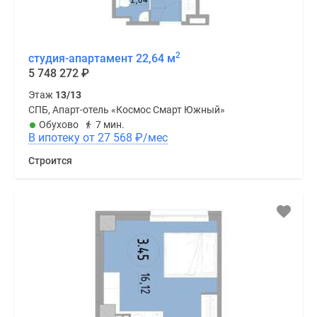
2
студия-апартамент 22,64 м
5 748 272
₽
Этаж
13/13
СПБ, Апарт-отель «Космос Смарт Южный»
Обухово
7 мин.
В ипотеку от 27 568
₽
/мес
Строится