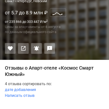
Санкт-Петербург, Невский
от 5.7 до 8.9 млн
₽
2
от 235 866 до 303 447
₽
/м
Цены за апартаменты
от
6 августа
по данным официального сайта
Отзывы о Апарт-отеле «Космос Смарт
Южный»
4 отзыва сортировать по:
дате добавления
Написать отзыв