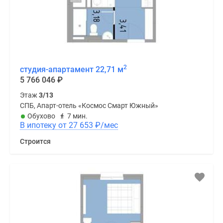
2
студия-апартамент 22,71 м
5 766 046
₽
Этаж
3/13
СПБ, Апарт-отель «Космос Смарт Южный»
Обухово
7 мин.
В ипотеку от 27 653
₽
/мес
Строится