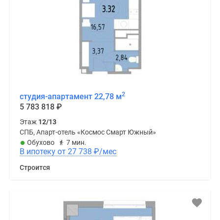
2
студия-апартамент 22,78 м
5 783 818
₽
Этаж
12/13
СПБ, Апарт-отель «Космос Смарт Южный»
Обухово
7 мин.
В ипотеку от 27 738
₽
/мес
Строится