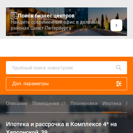
Поиск бизнес центров
Найдите современный офис в деловых
районах Санкт-Петербурга
Удобный поиск новостроек
Доп. параметры
Описание
Помещения
Планировки
Ипотека
Ин
27
Ипотека и рассрочка в Комплексе 4* на
Херсонской, 39