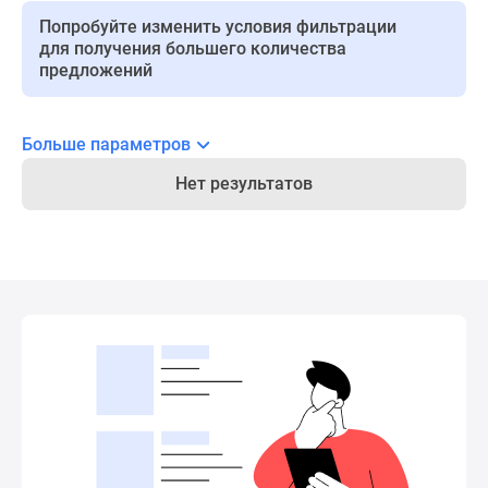
Панорамы
Попробуйте изменить условия фильтрации
для получения большего количества
новостроек
предложений
1-
комнатные
Субсидированная
Больше параметров
застройщиком
Мнение
Нет результатов
эксперта
Студии
Ипотечный
калькулятор
Новости
недвижимости
Новостройки
Ленинградской
области
ИТ-
ипотека