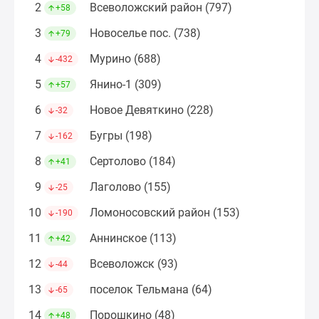
2
Всеволожский район (797)
+58
Коттеджные
поселки
3
Новоселье пос. (738)
+79
в
4
Мурино (688)
-432
ипотеку
Бизнес-
5
Янино-1 (309)
+57
центры
6
Новое Девяткино (228)
-32
Коттеджи
Траншевая
7
Бугры (198)
-162
ипотека
8
Сертолово (184)
+41
Скидки
и
9
Лаголово (155)
-25
акции
10
Ломоносовский район (153)
-190
Макс
Рассрочка
11
Аннинское (113)
+42
12
Всеволожск (93)
-44
13
поселок Тельмана (64)
-65
14
Порошкино (48)
+48