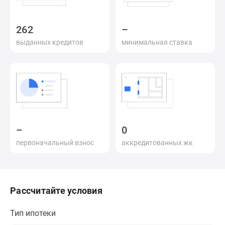
и
застройщики
Коммерческие
262
–
помещения
выданных кредитов
минимальная ставка
Квартиры
на
карте
Эксперты
и
авторы
Машино-
–
0
места
первоначальный взнос
аккредитованных жк
Специальные
предложения
Апартаменты
Новостройки
Рассчитайте условия
на
карте
Тип ипотеки
4-