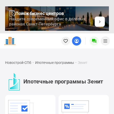
Поиск бизнес центров
Найдите современный офис в деловых
районах Санкт-Петербурга
Новостройки
Квартиры
Ипотека
Медиа
О
Новострой-СПб
•
Ипотечные программы
•
Зенит
проекте
Контакты
Реклама
Ипотечные программы Зенит
на
сайте
Vk
Дзен
Продавцы