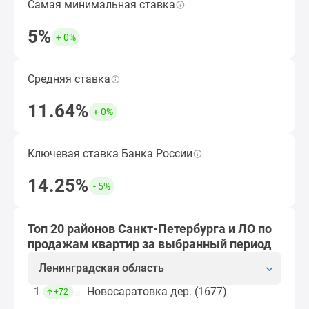
Самая минимальная ставка
Наименьшая ставка по ипотеке за период,
Коттеджные
кроме субсидированных застройщиком.
поселки
5%
+ 0%
в
Подобрать ипотечную программу
Ленинградской
обл
Средняя ставка
Средняя ставка по ипотеке за период, кроме
Готовые
субсидированных застройщиком.
11.64%
коттеджные
+ 0%
Открыть подборку ЖК
поселки
Строящиеся
Ключевая ставка Банка России
Величина ключевой ставки ЦБ по итогам
коттеджные
выбранного периода.
поселки
14.25%
- 5%
Коттеджные
Рассчитать ипотеку
поселки
у
Топ 20 районов Санкт-Петербурга и ЛО по
леса
продажам квартир за выбранный период
Коттеджные
Ленинградская область
поселки
у
1
Новосаратовка дер. (1677)
+72
водоема