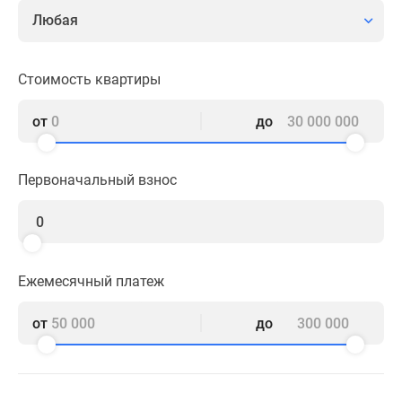
комнатные
Любая
и
более
Готовые
Стоимость квартиры
новостройки
3-
от
до
комнатные
Военная
Первоначальный взнос
ипотека
Покупателю
Новостройки
Санкт-
Петербурга
Ежемесячный платеж
Видеообзор
новостроек
от
до
Семейная
ипотека
Аналитика
рынка