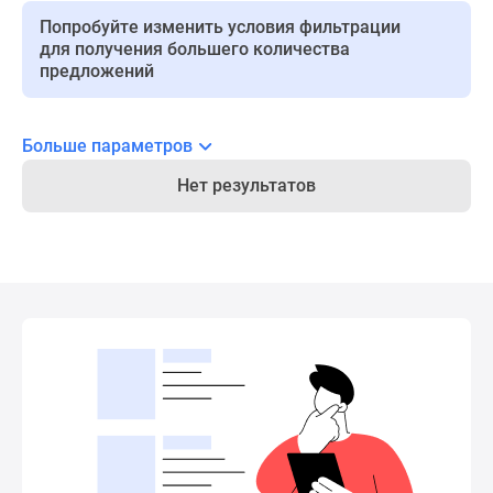
Панорамы
Попробуйте изменить условия фильтрации
для получения большего количества
новостроек
предложений
1-
комнатные
Субсидированная
Больше параметров
застройщиком
Мнение
Нет результатов
эксперта
Студии
Ипотечный
калькулятор
Новости
недвижимости
Новостройки
Ленинградской
области
ИТ-
ипотека