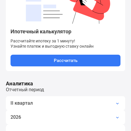
Квартиры
со
скидками
до
25%
Ипотечный калькулятор
Новостройки
Рассчитайте ипотеку за 1 минуту!
премиум-
Узнайте платеж
и выгодную ставку онлайн
класса
Новостройки
Рассчитать
бизнес-
класса
Дома
Аналитика
и
Отчетный период
коттеджи
Коттеджные
II квартал
поселки
в
2026
Санкт-
Петербурге