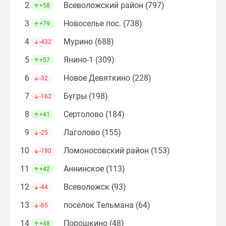
2
Всеволожский район (797)
+58
Коттеджные
поселки
3
Новоселье пос. (738)
+79
в
4
Мурино (688)
-432
ипотеку
Бизнес-
5
Янино-1 (309)
+57
центры
6
Новое Девяткино (228)
-32
Коттеджи
Траншевая
7
Бугры (198)
-162
ипотека
8
Сертолово (184)
+41
Скидки
и
9
Лаголово (155)
-25
акции
10
Ломоносовский район (153)
-190
Макс
Рассрочка
11
Аннинское (113)
+42
12
Всеволожск (93)
-44
13
поселок Тельмана (64)
-65
14
Порошкино (48)
+48