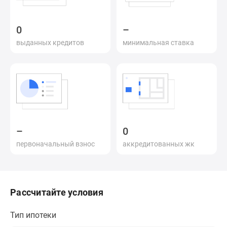
и
застройщики
Коммерческие
0
–
помещения
выданных кредитов
минимальная ставка
Квартиры
на
карте
Эксперты
и
авторы
Машино-
–
0
места
первоначальный взнос
аккредитованных жк
Специальные
предложения
Апартаменты
Новостройки
Рассчитайте условия
на
карте
Тип ипотеки
4-