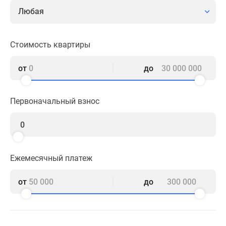
комнатные
Любая
и
более
Готовые
Стоимость квартиры
новостройки
3-
от
до
комнатные
Военная
Первоначальный взнос
ипотека
Покупателю
Новостройки
Санкт-
Петербурга
Ежемесячный платеж
Видеообзор
новостроек
от
до
Семейная
ипотека
Аналитика
рынка