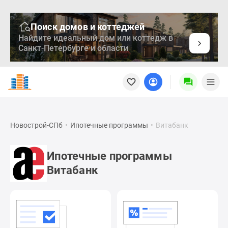
Поиск домов и коттеджей
Найдите идеальный дом или коттедж в
Санкт-Петербурге и области
Новостройки
Квартиры
Ипотека
Медиа
О
Новострой-СПб
•
Ипотечные программы
•
Витабанк
проекте
Контакты
Ипотечные программы
Реклама
Витабанк
на
сайте
Vk
Дзен
Продавцы