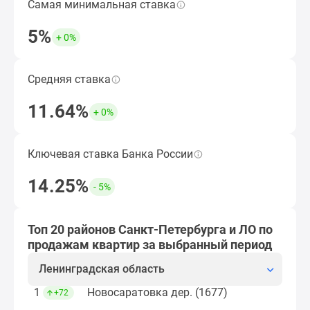
Самая минимальная ставка
Наименьшая ставка по ипотеке за период,
Коттеджные
кроме субсидированных застройщиком.
поселки
5%
+ 0%
в
Подобрать ипотечную программу
Ленинградской
обл
Средняя ставка
Средняя ставка по ипотеке за период, кроме
Готовые
субсидированных застройщиком.
11.64%
коттеджные
+ 0%
Открыть подборку ЖК
поселки
Строящиеся
Ключевая ставка Банка России
Величина ключевой ставки ЦБ по итогам
коттеджные
выбранного периода.
поселки
14.25%
- 5%
Коттеджные
Рассчитать ипотеку
поселки
у
Топ 20 районов Санкт-Петербурга и ЛО по
леса
продажам квартир за выбранный период
Коттеджные
Ленинградская область
поселки
у
1
Новосаратовка дер. (1677)
+72
водоема