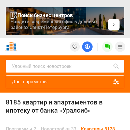
Поиск бизнес центров
Найдите современный офис в деловых
районах Санкт-Петербурга
Новостройки
Квартиры
Ипотека
Медиа
Удобный поиск новостроек
О
проекте
Доп. параметры
Контакты
Реклама
на
8185 квартир и апартаментов в
сайте
ипотеку от банка «Уралсиб»
Vk
Дзен
Продавцы
Программы
2
Новостройки
33
Квартиры
8128