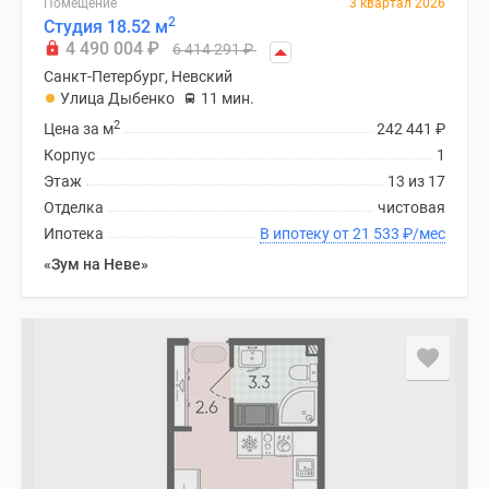
Помещение
3 квартал 2026
2
Студия 18.52 м
4 490 004
₽
6 414 291
₽
Санкт-Петербург, Невский
Улица Дыбенко
11 мин.
2
Цена за м
242 441
₽
Корпус
1
Этаж
13 из 17
Отделка
чистовая
Ипотека
В ипотеку от 21 533
₽
/мес
«Зум на Неве»