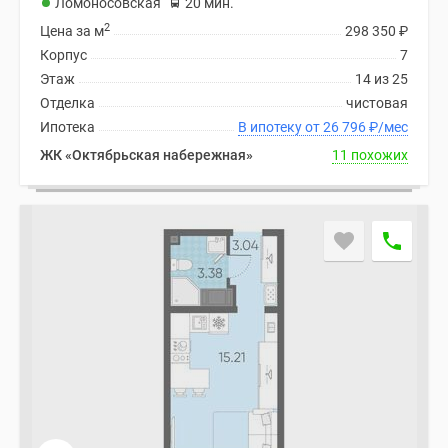
Ломоносовская
20 мин.
Коттеджные
2
Цена за м
298 350
₽
поселки
Корпус
7
в
Этаж
14 из 25
Ленинградской
Отделка
чистовая
обл
Ипотека
В ипотеку от 26 796
₽
/мес
Готовые
ЖК «Октябрьская набережная»
11 похожих
коттеджные
поселки
Строящиеся
коттеджные
поселки
Коттеджные
поселки
у
леса
Коттеджные
поселки
у
водоема