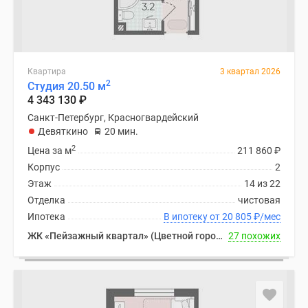
Квартира
3 квартал 2026
2
Студия 20.50 м
4 343 130
₽
Санкт-Петербург, Красногвардейский
Девяткино
20 мин.
2
Цена за м
211 860
₽
Корпус
2
Этаж
14 из 22
Отделка
чистовая
Ипотека
В ипотеку от 20 805
₽
/мес
ЖК «Пейзажный квартал» (Цветной город)
27 похожих