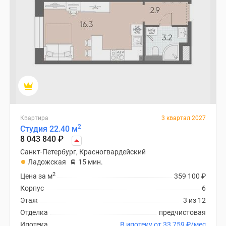
Квартира
3 квартал 2027
2
Студия 22.40 м
8 043 840
₽
Санкт-Петербург, Красногвардейский
Ладожская
15 мин.
2
Цена за м
359 100
₽
Корпус
6
Этаж
3 из 12
Отделка
предчистовая
Ипотека
В ипотеку от 33 759
₽
/мес