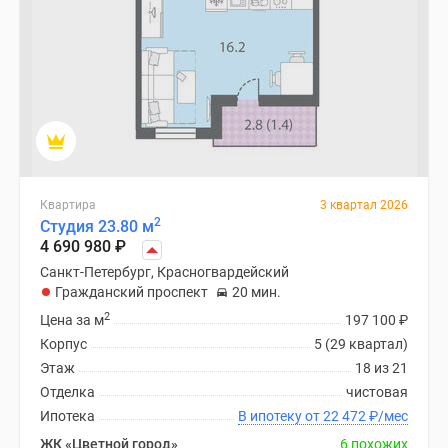
Панорамы
новостроек
1-
комнатные
Субсидированная
застройщиком
Мнение
эксперта
Квартира
3 квартал 2026
Студии
2
Студия 23.80 м
Ипотечный
4 690 980
₽
калькулятор
Санкт-Петербург, Красногвардейский
Новости
Гражданский проспект
20 мин.
недвижимости
2
Цена за м
197 100
₽
Новостройки
Корпус
5 (29 квартал)
Ленинградской
Этаж
18 из 21
области
Отделка
чистовая
ИТ-
Ипотека
В ипотеку от 22 472
₽
/мес
ипотека
ЖК «Цветной город»
6 похожих