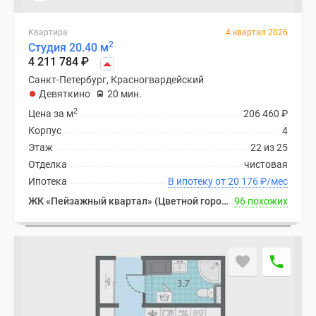
комнатные
и
Квартира
4 квартал 2026
более
2
Студия 20.40 м
Готовые
4 211 784
₽
новостройки
Санкт-Петербург, Красногвардейский
3-
Девяткино
20 мин.
комнатные
2
Цена за м
206 460
₽
Военная
Корпус
4
ипотека
Этаж
22 из 25
Покупателю
Отделка
чистовая
Новостройки
Ипотека
В ипотеку от 20 176
₽
/мес
Санкт-
ЖК «Пейзажный квартал» (Цветной город)
96 похожих
Петербурга
Видеообзор
новостроек
Семейная
ипотека
Аналитика
рынка