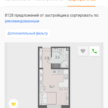
и
застройщики
Коммерческие
8128 предложений от застройщика сортировать по:
помещения
рекомендованным
Квартиры
на
Дополнительный фильтр
карте
Эксперты
и
авторы
Машино-
места
Специальные
предложения
Апартаменты
Новостройки
на
карте
4-