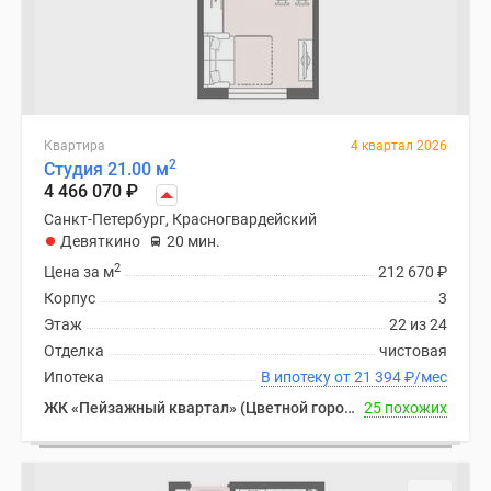
Квартира
4 квартал 2026
2
Студия 21.00 м
4 466 070
₽
Санкт-Петербург, Красногвардейский
Девяткино
20 мин.
2
Цена за м
212 670
₽
Корпус
3
Этаж
22 из 24
Отделка
чистовая
Ипотека
В ипотеку от 21 394
₽
/мес
ЖК «Пейзажный квартал» (Цветной город)
25 похожих