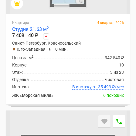
Коттеджные
поселки
в
Квартира
4 квартал 2026
ипотеку
2
Студия 21.63 м
7 409 140
₽
Бизнес-
центры
Санкт-Петербург, Красносельский
Юго-Западная
10 мин.
Коттеджи
2
Траншевая
Цена за м
342 540
₽
ипотека
Корпус
10
Скидки
Этаж
3 из 23
и
Отделка
чистовая
акции
Ипотека
В ипотеку от 35 493
₽
/мес
Макс
ЖК «Морская миля»
6 похожих
Рассрочка