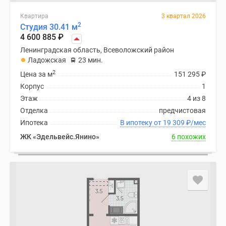
Квартира
3 квартал 2026
2
Студия 30.41 м
4 600 885
₽
Ленинградская область, Всеволожский район
Ладожская
23 мин.
2
Цена за м
151 295
₽
Корпус
1
Этаж
4 из 8
Отделка
предчистовая
Ипотека
В ипотеку от 19 309
₽
/мес
ЖК «Эдельвейс.Янино»
6 похожих