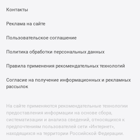
Квартиры
со
Контакты
скидками
Реклама на сайте
до
25%
Пользовательское соглашение
Новостройки
премиум-
Политика обработки персональных данных
класса
Новостройки
Правила применения рекомендательных технологий
бизнес-
класса
Согласие на получение информационных и рекламных
Дома
рассылок
и
коттеджи
На сайте применяются рекомендательные технологии
Коттеджные
предоставления информации на основе сбора,
поселки
систематизации и анализа сведений, относящихся к
в
предпочтениям пользователей сети «Интернет»,
Санкт-
находящихся на территории Российской Федерации.
Петербурге