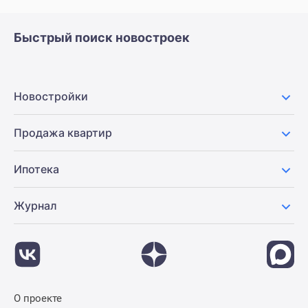
Панорамы
новостроек
Быстрый поиск новостроек
1-
комнатные
Субсидированная
Новостройки
застройщиком
Мнение
эксперта
Продажа квартир
Студии
Ипотечный
Ипотека
калькулятор
Новости
Журнал
недвижимости
Новостройки
Ленинградской
области
ИТ-
ипотека
О проекте