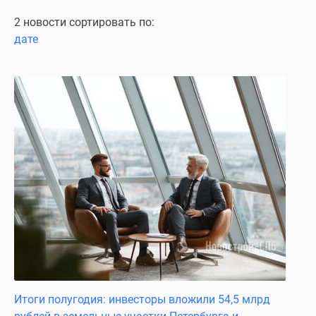
и
застройщики
2 новости сортировать по:
Коммерческие
дате
помещения
Квартиры
на
карте
Эксперты
и
авторы
Машино-
места
Специальные
предложения
Апартаменты
Новостройки
на
карте
Итоги полугодия: инвесторы вложили 54,5 млрд
4-