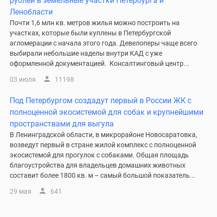
рублей в земельные участки Петербурга и
комнатные
Ленобласти
и
Почти 1,6 млн кв. метров жилья можно построить на
более
участках, которые были куплены в Петербургской
Готовые
агломерации с начала этого года. Девелоперы чаще всего
новостройки
выбирали небольшие наделы внутри КАД с уже
оформленной документацией. Консалтинговый центр...
3-
комнатные
03 июля
11198
Военная
ипотека
Под Петербургом создадут первый в России ЖК с
Покупателю
полноценной экосистемой для собак и крупнейшими
Новостройки
пространствами для выгула
Санкт-
В Ленинградской области, в микрорайоне Новосаратовка,
возведут первый в стране жилой комплекс с полноценной
Петербурга
экосистемой для прогулок с собаками. Общая площадь
Видеообзор
благоустройства для владельцев домашних животных
новостроек
составит более 1800 кв. м – самый большой показатель...
Семейная
29 мая
641
ипотека
Аналитика
рынка