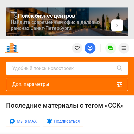
Поиск бизнес центров
Найдите современный офис в деловых
районах Санкт-Петербурга
Новостройки
Квартиры
Ипотека
Медиа
Удобный поиск новостроек
О
проекте
Доп. параметры
Контакты
Реклама
на
Последние материалы с тегом «ССК»
сайте
Vk
Дзен
Мы в MAX
Подписаться
Продавцы