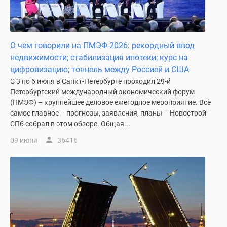
Панорамы
новостроек
1-
О чем говорили на ПМЭФ-2026: рекордный ввод
комнатные
недвижимости; стабилизация ипотеки; курс на
Субсидированная
цифровизацию; тоннель между Россией и США
застройщиком
С 3 по 6 июня в Санкт-Петербурге проходил 29-й
Мнение
Петербургский международный экономический форум
эксперта
(ПМЭФ) – крупнейшее деловое ежегодное мероприятие. Всё
Студии
самое главное – прогнозы, заявления, планы – Новострой-
Ипотечный
СПб собрал в этом обзоре. Общая...
калькулятор
09 июня
36416
Новости
недвижимости
Новостройки
Ленинградской
области
ИТ-
ипотека