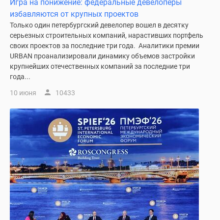
Игра на понижение: федеральные девелоперы
комнатные
избавляются от крупных проектов
и
Только один петербургский девелопер вошел в десятку
более
серьезных строительных компаний, нарастивших портфель
Готовые
своих проектов за последние три года. Аналитики премии
новостройки
URBAN проанализировали динамику объемов застройки
3-
крупнейших отечественных компаний за последние три
комнатные
года...
Военная
10 июня
10433
ипотека
Покупателю
Новостройки
Санкт-
Петербурга
Видеообзор
новостроек
Семейная
ипотека
Аналитика
рынка