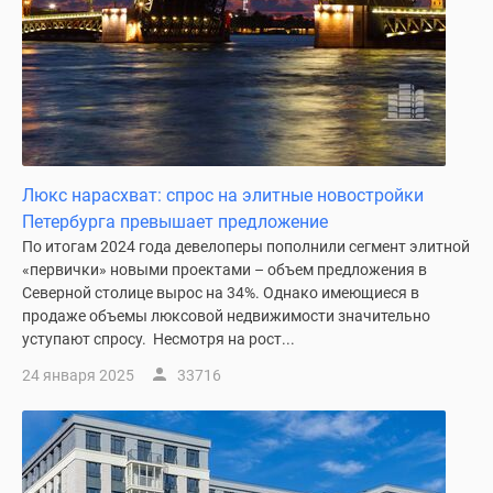
Квартиры
со
скидками
до
25%
Новостройки
премиум-
класса
Люкс нарасхват: спрос на элитные новостройки
Новостройки
Петербурга превышает предложение
бизнес-
По итогам 2024 года девелоперы пополнили сегмент элитной
класса
«первички» новыми проектами – объем предложения в
Северной столице вырос на 34%. Однако имеющиеся в
Дома
продаже объемы люксовой недвижимости значительно
и
уступают спросу. Несмотря на рост...
коттеджи
Коттеджные
24 января 2025
33716
поселки
в
Санкт-
Петербурге