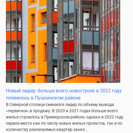
Коттеджные
поселки
в
ипотеку
Бизнес-
центры
Коттеджи
Траншевая
ипотека
Скидки
и
акции
Новый лидер: больше всего новостроек в 2022 году
Макс
появилось в Пушкинском районе
Рассрочка
В Северной столице сменился лидер по объему вывода
«первички» в продажу. В 2020 и 2021 годах больше всего
жилья строилось в Приморском районе, однако в 2022 году
первое место как по числу новых жилых проектов, так и по
количеству реализуемых квартир занял...