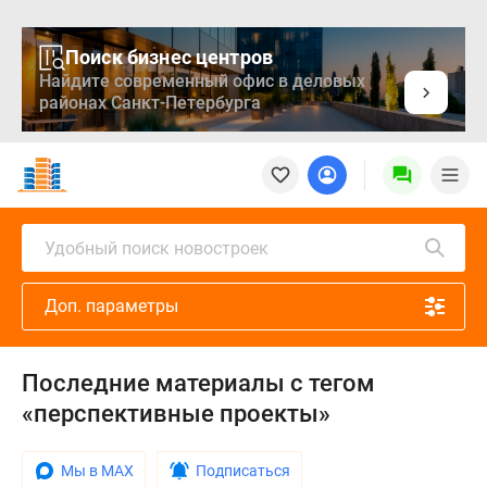
Поиск бизнес центров
Найдите современный офис в деловых
районах Санкт-Петербурга
Новостройки
Квартиры
Ипотека
Медиа
Удобный поиск новостроек
О
проекте
Доп. параметры
Контакты
Реклама
на
Последние материалы с тегом
сайте
«перспективные проекты»
Vk
Дзен
Продавцы
Мы в MAX
Подписаться