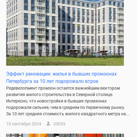
Коттеджные
поселки
в
Ленинградской
обл
Готовые
коттеджные
поселки
Строящиеся
коттеджные
Эффект реновации: жилье в бывших промзонах
поселки
Петербурга за 10 лет подорожало втрое
Коттеджные
Редевелопмент промзон остается важнейшим вектором
поселки
развития жилого строительства в Северной столице.
у
Интересно, что новостройки в бывших промзонах
леса
подорожали сильнее, чем в среднем по первичному рынку.
Коттеджные
За 10 лет средняя стоимость жилого квадратного метра на...
поселки
10 сентября 2024
30053
у
водоема