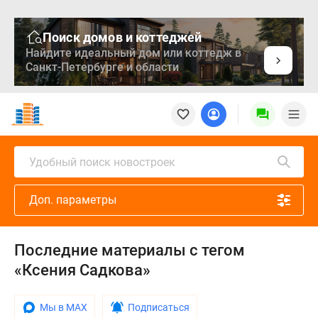
Поиск домов и коттеджей
Найдите идеальный дом или коттедж в
Санкт-Петербурге и области
Новостройки
Квартиры
Ипотека
Медиа
Удобный поиск новостроек
О
проекте
Доп. параметры
Контакты
Реклама
на
Последние материалы с тегом
сайте
«Ксения Садкова»
Vk
Дзен
Продавцы
Мы в MAX
Подписаться