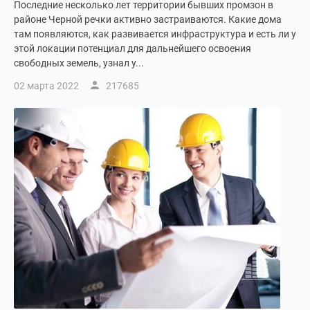
Последние несколько лет территории бывших промзон в
Коттеджные
районе Черной речки активно застраиваются. Какие дома
поселки
там появляются, как развивается инфраструктура и есть ли у
в
этой локации потенциал для дальнейшего освоения
Ленинградской
свободных земель, узнал у...
обл
02 марта 2022
217685
Готовые
коттеджные
поселки
Строящиеся
коттеджные
поселки
Коттеджные
поселки
у
леса
Коттеджные
поселки
у
водоема