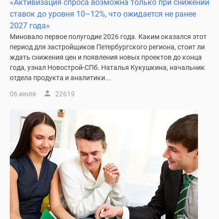
«Активизация спроса возможна только при снижении
комнатные
ставок до уровня 10–12%, что ожидается не ранее
и
2027 года»
более
Миновало первое полугодие 2026 года. Каким оказался этот
Готовые
период для застройщиков Петербургского региона, стоит ли
новостройки
ждать снижения цен и появления новых проектов до конца
3-
года, узнал Новострой-СПб. Наталья Кукушкина, начальник
комнатные
отдела продукта и аналитики...
Военная
06 июля
22619
ипотека
Покупателю
Новостройки
Санкт-
Петербурга
Видеообзор
новостроек
Семейная
ипотека
Аналитика
рынка