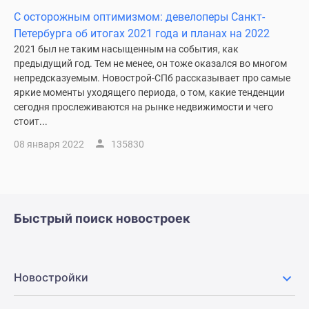
Коттеджные
С осторожным оптимизмом: девелоперы Санкт-
поселки
Петербурга об итогах 2021 года и планах на 2022
в
2021 был не таким насыщенным на события, как
ипотеку
предыдущий год. Тем не менее, он тоже оказался во многом
непредсказуемым. Новострой-СПб рассказывает про самые
Бизнес-
яркие моменты уходящего периода, о том, какие тенденции
центры
сегодня прослеживаются на рынке недвижимости и чего
Коттеджи
стоит...
Траншевая
08 января 2022
135830
ипотека
Скидки
и
акции
Макс
Быстрый поиск новостроек
Рассрочка
Новостройки