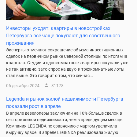
Панорамы
новостроек
1-
Инвесторы уходят: квартиры в новостройках
комнатные
Петербурга всё чаще покупают для собственного
Субсидированная
проживания
застройщиком
Эксперты отмечают сокращение объема инвестиционных
Мнение
сделок на первичном рынке Северной столицы по итогам III
эксперта
квартала. Студии и однокомнатные квартиры покупали уже
Студии
не так активно, зато спрос на двух- и трехкомнатные лоты
Ипотечный
стал выше. Это говорит о том, что сейчас...
калькулятор
06 декабря 2024
31178
Новости
недвижимости
Legenda и рынок жилой недвижимости Петербурга
Новостройки
показали рост в апреле
Ленинградской
В апреле девелоперы заключили на 10% больше сделок в
области
секторе жилой недвижимости, чем в предыдущем месяце.
ИТ-
Компания LEGENDA по сравнению с мартом увеличила
ипотека
выручку вдвое. В апреле LEGENDA реализовала жилую