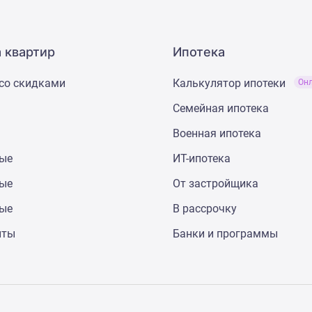
 квартир
Ипотека
со скидками
Калькулятор ипотеки
Он
Семейная ипотека
Военная ипотека
ные
ИТ-ипотека
ные
От застройщика
ные
В рассрочку
нты
Банки и программы