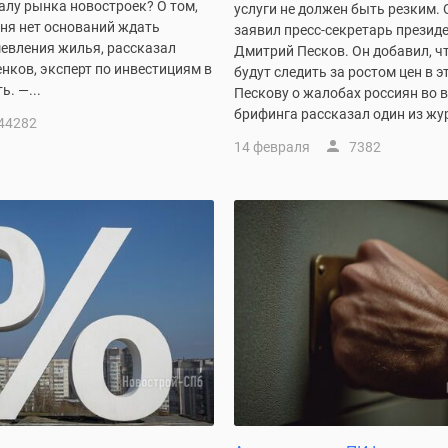
алу рынка новостроек? О том,
услуги не должен быть резким. 
дня нет оснований ждать
заявил пресс-секретарь презид
шевления жилья, рассказал
Дмитрий Песков. Он добавил, ч
нков, эксперт по инвестициям в
будут следить за ростом цен в э
. —...
Пескову о жалобах россиян во 
брифинга рассказал один из жур
44282
14 февраля
7382