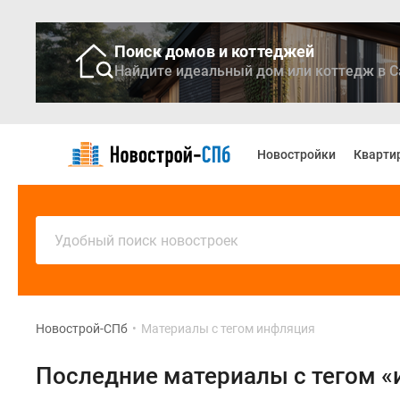
Поиск домов и коттеджей
Найдите идеальный дом или коттедж в С
Новостройки
Квартиры
Новостройки
Кварти
Ипотека
Медиа
О
проекте
Контакты
Удобный поиск новостроек
Реклама
на
сайте
Vk
Дзен
Новострой-СПб
•
Материалы с тегом инфляция
Продавцы
и
Последние материалы с тегом 
застройщики