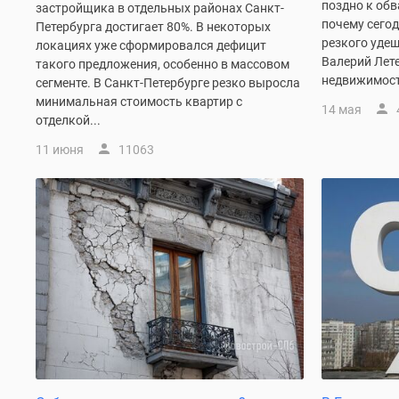
поздно к обв
застройщика в отдельных районах Санкт-
комнатные
почему сего
Петербурга достигает 80%. В некоторых
Военная
резкого уде
локациях уже сформировался дефицит
ипотека
Валерий Лете
такого предложения, особенно в массовом
Покупателю
недвижимость
Новостройки
сегменте. В Санкт-Петербурге резко выросла
Санкт-
минимальная стоимость квартир с
14 мая
Петербурга
отделкой...
Видеообзор
11 июня
11063
новостроек
Семейная
ипотека
Аналитика
рынка
Панорамы
новостроек
1-
комнатные
Субсидированная
застройщиком
Мнение
эксперта
Студии