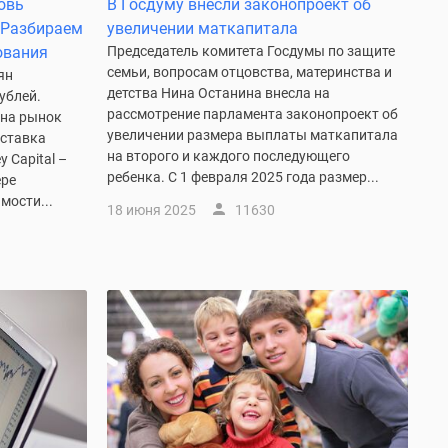
новь
В Госдуму внесли законопроект об
 Разбираем
увеличении маткапитала
ования
Председатель комитета Госдумы по защите
семьи, вопросам отцовства, материнства и
ян
детства Нина Останина внесла на
ублей.
рассмотрение парламента законопроект об
 на рынок
увеличении размера выплаты маткапитала
 ставка
на второго и каждого последующего
 Capital –
ребенка. С 1 февраля 2025 года размер...
ере
мости...
18 июня 2025
11630