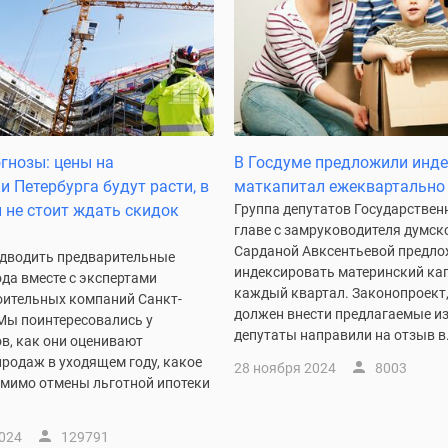
огнозы: цены на
В Госдуме предложили инд
и Петербурга будут расти, в
маткапитал ежеквартально
 не стоит ждать скидок
Группа депутатов Государствен
главе с замруководителя думск
Сарданой Авксентьевой предл
дводить предварительные
индексировать материнский ка
ода вместе с экспертами
каждый квартал. Законопроект
оительных компаний Санкт-
должен внести предлагаемые и
 Мы поинтересовались у
депутаты направили на отзыв в.
в, как они оценивают
родаж в уходящем году, какое
28 ноября 2024
8003
омимо отмены льготной ипотеки
2024
129791