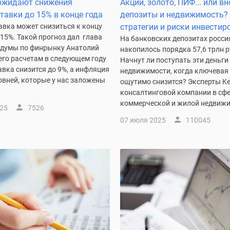
 ожидают снижения
Акции, золото, ПИФ... или в
тавки до 15% в конце года
депозиты и недвижимость?
авка может снизиться к концу
стратегии и риски инвестир
 15%. Такой прогноз дал глава
На банковских депозитах росси
сдумы по финрынку Анатолий
накопилось порядка 57,6 трлн р
его расчетам в следующем году
Начнут ли поступать эти деньги
вка снизится до 9%, а инфляция
недвижимости, когда ключевая
овней, которые у нас заложены
ощутимо снизится? Эксперты Key
консалтинговой компании в сф
коммерческой и жилой недвижи
025
7526
07 июля 2025
110045