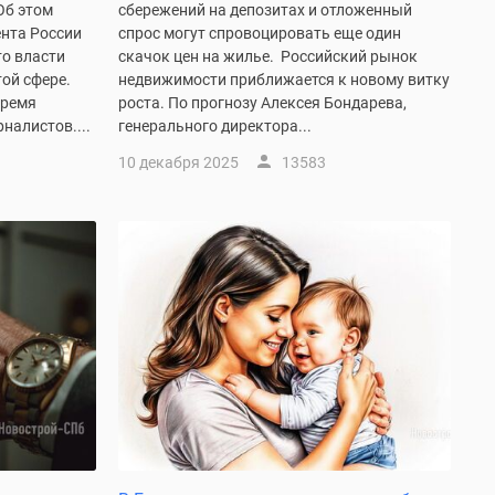
Об этом
сбережений на депозитах и отложенный
ента России
спрос могут спровоцировать еще один
то власти
скачок цен на жилье. Российский рынок
той сфере.
недвижимости приближается к новому витку
время
роста. По прогнозу Алексея Бондарева,
налистов....
генерального директора...
10 декабря 2025
13583