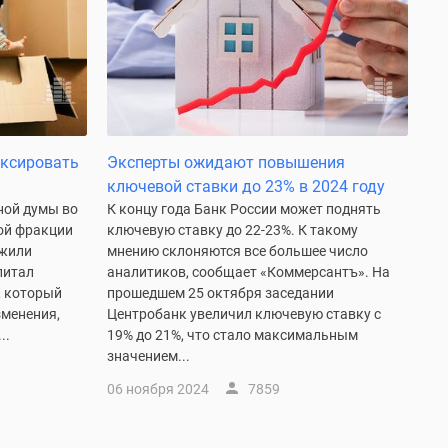
ексировать
Эксперты ожидают повышения
ключевой ставки до 23% в 2024 году
ной думы во
К концу года Банк России может поднять
ой фракции
ключевую ставку до 22-23%. К такому
ожили
мнению склоняются все большее число
питал
аналитиков, сообщает «Коммерсантъ». На
, который
прошедшем 25 октября заседании
зменения,
Центробанк увеличил ключевую ставку с
..
19% до 21%, что стало максимальным
значением...
06 ноября 2024
7859