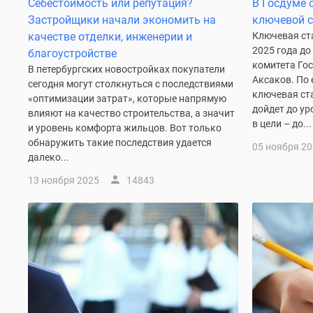
Себестоимость или репутация?
В Госдуме
Ипотечный
калькулятор
Застройщики начали экономить на
ключевой с
Новости
качестве отделки, инженерии и
Ключевая ст
недвижимости
2025 года до
благоустройстве
Новостройки
комитета Го
В петербургских новостройках покупатели
Ленинградской
Аксаков. По 
сегодня могут столкнуться с последствиями
области
ключевая ста
«оптимизации затрат», которые напрямую
ИТ-
дойдет до ур
влияют на качество строительства, а значит
ипотека
в цели – до...
и уровень комфорта жильцов. Вот только
Квартиры
со
обнаружить такие последствия удается
05 ноября 2
скидками
далеко...
до
13 ноября 2025
14843
25%
Новостройки
премиум-
класса
Новостройки
бизнес-
класса
Дома
и
коттеджи