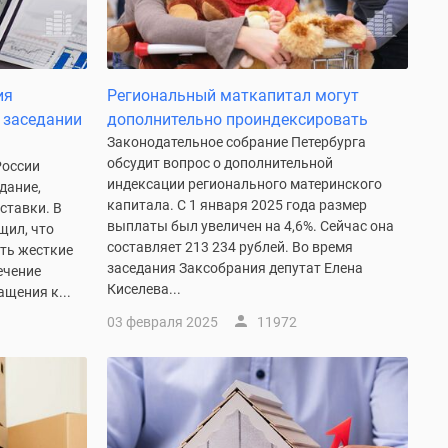
ия
Региональный маткапитал могут
 заседании
дополнительно проиндексировать
Законодательное собрание Петербурга
обсудит вопрос о дополнительной
России
индексации регионального материнского
дание,
капитала. С 1 января 2025 года размер
ставки. В
выплаты был увеличен на 4,6%. Сейчас она
щил, что
составляет 213 234 рублей. Во время
ть жесткие
заседания Заксобрания депутат Елена
ечение
Киселева...
щения к...
03 февраля 2025
11972