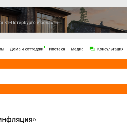
анкт-Петербурге и области
ры
Дома и коттеджи
Ипотека
Медиа
Консультация
«инфляция»