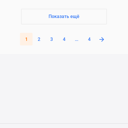
Показать ещё
1
2
3
4
...
4