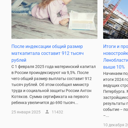
у
водоема
Коттеджные
поселки
в
ипотеку
Бизнес-
центры
После индексации общий размер
Итоги и пр
Коттеджи
маткапитала составит 912 тысяч
новостройк
Траншевая
ипотека
рублей
Ленобласти
Скидки
С 1 февраля 2025 года материнский капитал
выше 10%
и
в России проиндексируют на 9,5%. После
Начинаем по
акции
чего общий размер выплаты составит 912
итоги 2024 г
Макс
тысяч рублей. Об этом сообщил министр
ведущих стр
Рассрочка
труда и социальной защиты России Антон
Петербурга.
Котяков. Сумма сертификата на первого
застройщико
ребенка увеличится до 690 тысяч...
результаты п
событие – п
25 января 2025
11432
–...
10 декабря 