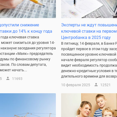
допустили снижение
Эксперты не ждут повышен
тавки до 14% к концу года
ключевой ставки на первом
 года ключевая ставка
Центробанка в 2025 году
может снизиться до уровня 14-
В пятницу, 14 февраля, в Банке 
 накануне заседания регулятора
пройдет первое в этом году засе
останции «Маяк» председатель
посвященное уровню ключевой 
сдумы по финансовому рынку
начале февраля регулятор сооб
аков. По словам депутата,
видит необходимость продолжа
может начать...
денежно-кредитные условия в т
длительного времени для возвра
5
11693
10 февраля 2025
12521