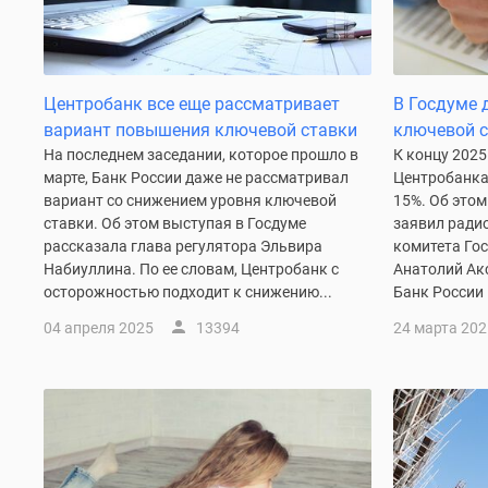
Коттеджные
поселки
в
Санкт-
Центробанк все еще рассматривает
В Госдуме 
Петербурге
Коттеджные
вариант повышения ключевой ставки
ключевой с
поселки
На последнем заседании, которое прошло в
К концу 2025
в
марте, Банк России даже не рассматривал
Центробанка 
Ленинградской
вариант со снижением уровня ключевой
15%. Об этом
обл
ставки. Об этом выступая в Госдуме
заявил ради
Готовые
рассказала глава регулятора Эльвира
комитета Го
коттеджные
Набиуллина. По ее словам, Центробанк с
Анатолий Акс
поселки
осторожностью подходит к снижению...
Банк России 
Строящиеся
коттеджные
04 апреля 2025
13394
24 марта 202
поселки
Коттеджные
поселки
у
леса
Коттеджные
поселки