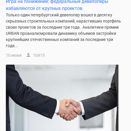
Игра на понижение: федеральные девелоперы
комнатные
избавляются от крупных проектов
и
Только один петербургский девелопер вошел в десятку
более
серьезных строительных компаний, нарастивших портфель
Готовые
своих проектов за последние три года. Аналитики премии
новостройки
URBAN проанализировали динамику объемов застройки
3-
крупнейших отечественных компаний за последние три
комнатные
года...
Военная
10 июня
10415
ипотека
Покупателю
Новостройки
Санкт-
Петербурга
Видеообзор
новостроек
Семейная
ипотека
Аналитика
рынка