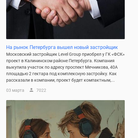
Квартиры
со
скидками
до
25%
Новостройки
премиум-
На рынок Петербурга вышел новый застройщик
класса
Московский застройщик Level Group приобрел у ГК «ФСК»
Новостройки
проект в Калининском районе Петербурга. Компания
выкупила участок по адресу проспект Мечникова, 40А
бизнес-
площадью 2 гектара под комплексную застройку. Как
класса
рассказали в компании, проект будет компактным,...
Дома
и
03 марта
7022
коттеджи
Коттеджные
поселки
в
Санкт-
Петербурге