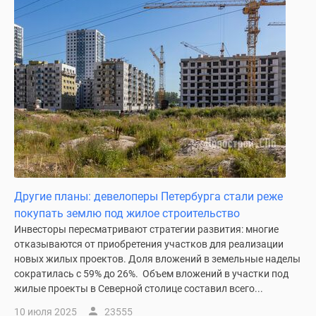
Коттеджные
поселки
в
ипотеку
Бизнес-
центры
Коттеджи
Траншевая
ипотека
Скидки
и
Другие планы: девелоперы Петербурга стали реже
акции
покупать землю под жилое строительство
Макс
Инвесторы пересматривают стратегии развития: многие
Рассрочка
отказываются от приобретения участков для реализации
новых жилых проектов. Доля вложений в земельные наделы
сократилась с 59% до 26%. Объем вложений в участки под
жилые проекты в Северной столице составил всего...
10 июля 2025
23555