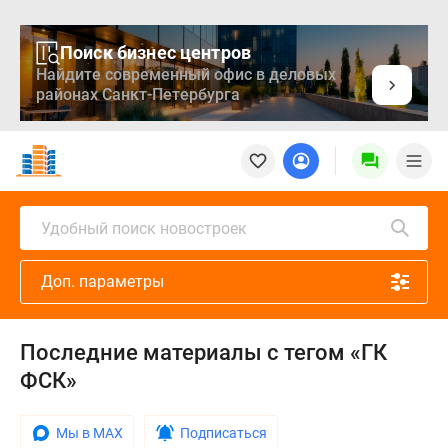
Поиск бизнес центров
Найдите современный офис в деловых
районах Санкт-Петербурга
Новостройки
Квартиры
Ипотека
Медиа
Удобный поиск новостроек
О
проекте
Доп. параметры
Контакты
Реклама
на
Последние материалы с тегом «ГК
сайте
ФСК»
Vk
Дзен
Продавцы
Мы в MAX
Подписаться