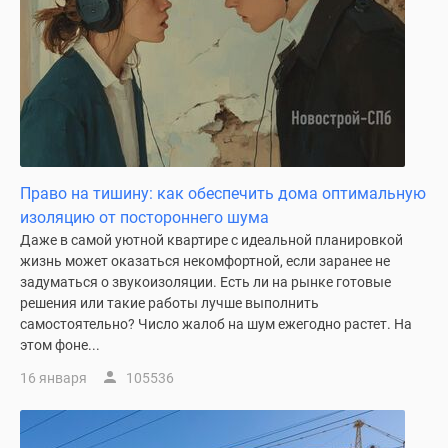
Коттеджные
поселки
в
Ленинградской
обл
Готовые
коттеджные
поселки
Право на тишину: как обеспечить дома оптимальную
Строящиеся
изоляцию от постороннего шума
коттеджные
Даже в самой уютной квартире с идеальной планировкой
поселки
жизнь может оказаться некомфортной, если заранее не
Коттеджные
задуматься о звукоизоляции. Есть ли на рынке готовые
поселки
решения или такие работы лучше выполнить
у
самостоятельно? Число жалоб на шум ежегодно растет. На
этом фоне...
леса
Коттеджные
16 января
105536
поселки
у
водоема