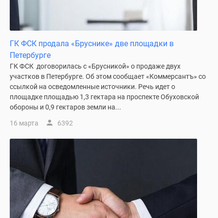
Панорамы
новостроек
1-
ГК ФСК продала «Бруснике» две площадки в
комнатные
Петербурге
Субсидированная
ГК ФСК договорилась с «Брусникой» о продаже двух
застройщиком
участков в Петербурге. Об этом сообщает «Коммерсантъ» со
Мнение
ссылкой на осведомленные источники. Речь идет о
эксперта
площадке площадью 1,3 гектара на проспекте Обуховской
Студии
обороны и 0,9 гектаров земли на...
Ипотечный
16 марта
6392
калькулятор
Новости
недвижимости
Новостройки
Ленинградской
области
ИТ-
ипотека