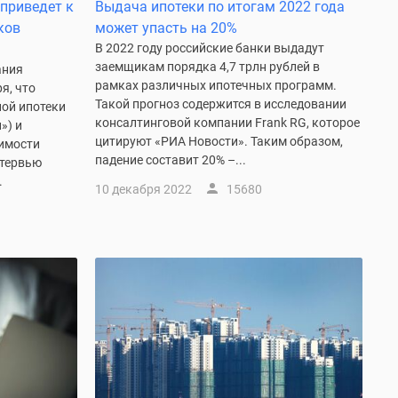
приведет к
Выдача ипотеки по итогам 2022 года
ков
может упасть на 20%
В 2022 году российские банки выдадут
заемщикам порядка 4,7 трлн рублей в
ания
рамках различных ипотечных программ.
я, что
Такой прогноз содержится в исследовании
ной ипотеки
консалтинговой компании Frank RG, которое
») и
цитируют «РИА Новости». Таким образом,
имости
падение составит 20% –...
нтервью
.
10 декабря 2022
15680