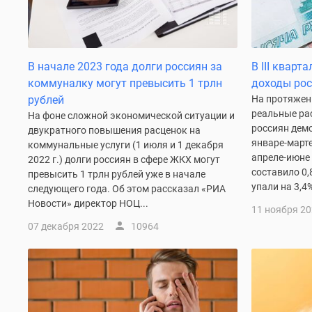
Коттеджные
поселки
в
Санкт-
В начале 2023 года долги россиян за
В III кварт
Петербурге
Коттеджные
коммуналку могут превысить 1 трлн
доходы рос
поселки
рублей
На протяжен
в
реальные ра
На фоне сложной экономической ситуации и
Ленинградской
россиян демо
двукратного повышения расценок на
обл
январе-марте
коммунальные услуги (1 июля и 1 декабря
Готовые
апреле-июне
2022 г.) долги россиян в сфере ЖКХ могут
коттеджные
составило 0,
превысить 1 трлн рублей уже в начале
поселки
упали на 3,4%
следующего года. Об этом рассказал «РИА
Строящиеся
Новости» директор НОЦ...
коттеджные
11 ноября 2
поселки
07 декабря 2022
10964
Коттеджные
поселки
у
леса
Коттеджные
поселки