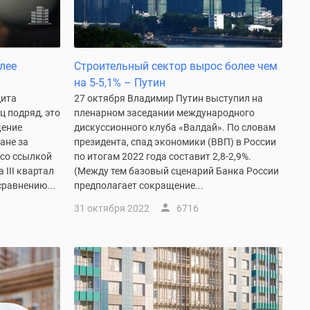
лее
Строительный сектор вырос более чем
на 5-5,1% – Путин
дита
27 октября Владимир Путин выступил на
ц подряд, это
пленарном заседании международного
щение
дискуссионного клуба «Валдай». По словам
ане за
президента, спад экономики (ВВП) в России
 со ссылкой
по итогам 2022 года составит 2,8-2,9%.
 III квартал
(Между тем базовый сценарий Банка России
сравнению...
предполагает сокращение...
31 октября 2022
6716