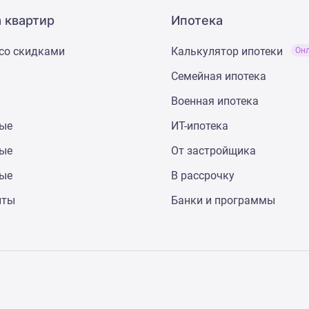
 квартир
Ипотека
со скидками
Калькулятор ипотеки
Он
Семейная ипотека
Военная ипотека
ные
ИТ-ипотека
ные
От застройщика
ные
В рассрочку
нты
Банки и программы