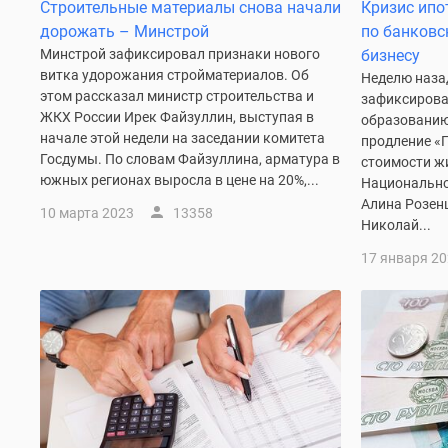
Ипотечный
Строительные материалы снова начали
Кризис ипо
калькулятор
дорожать – Минстрой
по банковс
Новости
Минстрой зафиксировал признаки нового
бизнесу
недвижимости
витка удорожания стройматериалов. Об
Неделю наза
Новостройки
этом рассказал министр строительства и
зафиксирова
Ленинградской
ЖКХ России Ирек Файзуллин, выступая в
образованию
области
начале этой недели на заседании комитета
продление «
ИТ-
Госдумы. По словам Файзуллина, арматура в
стоимости ж
ипотека
южных регионах выросла в цене на 20%,...
Национально
Квартиры
со
Алина Розен
10 марта 2023
13358
скидками
Николай...
до
17 января 2
25%
Новостройки
премиум-
класса
Новостройки
бизнес-
класса
Дома
и
коттеджи