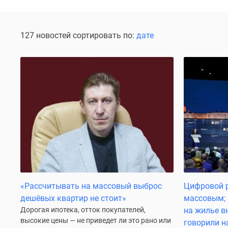
Коммерческие
помещения
Квартиры
на
127 новостей сортировать по:
дате
карте
Эксперты
и
авторы
Машино-
места
Специальные
предложения
Апартаменты
Новостройки
на
карте
4-
комнатные
и
«Рассчитывать на массовый выброс
Цифровой р
более
дешёвых квартир не стоит»
массовым; 
Готовые
Дорогая ипотека, отток покупателей,
на жилье в
новостройки
высокие цены — не приведет ли это рано или
говорили 
3-