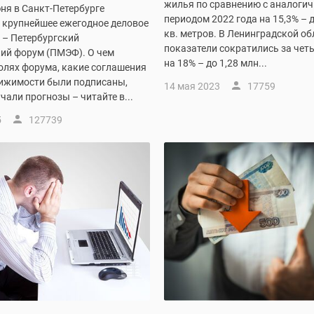
жилья по сравнению с аналоги
юня в Санкт-Петербурге
периодом 2022 года на 15,3% – 
 крупнейшее ежегодное деловое
кв. метров. В Ленинградской об
 – Петербургский
показатели сократились за чет
ий форум (ПМЭФ). О чем
на 18% – до 1,28 млн...
олях форума, какие соглашения
вижимости были подписаны,
14 мая 2023
17759
чали прогнозы – читайте в...
5
127739