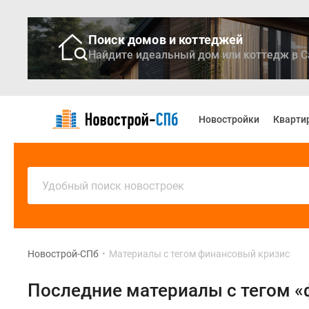
Поиск домов и коттеджей
Найдите идеальный дом или коттедж в С
Новостройки
Квартиры
Новостройки
Кварти
Ипотека
Медиа
О
проекте
Контакты
Удобный поиск новостроек
Реклама
на
сайте
Vk
Дзен
Новострой-СПб
•
Материалы с тегом финансовый кризис
Продавцы
и
Последние материалы с тегом 
застройщики