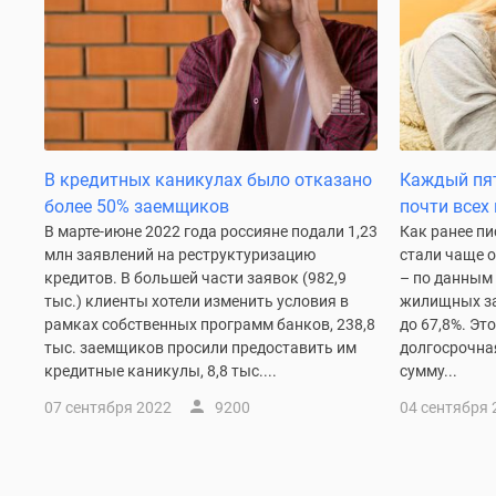
у
водоема
Коттеджные
поселки
в
ипотеку
Бизнес-
центры
В кредитных каникулах было отказано
Каждый пя
Коттеджи
более 50% заемщиков
почти всех
Траншевая
ипотека
В марте-июне 2022 года россияне подали 1,23
Как ранее п
Скидки
млн заявлений на реструктуризацию
стали чаще о
и
кредитов. В большей части заявок (982,9
– по данным
акции
тыс.) клиенты хотели изменить условия в
жилищных за
Макс
рамках собственных программ банков, 238,8
до 67,8%. Эт
Рассрочка
тыс. заемщиков просили предоставить им
долгосрочна
кредитные каникулы, 8,8 тыс....
сумму...
07 сентября 2022
9200
04 сентября 