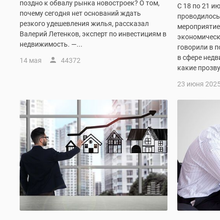
поздно к обвалу рынка новостроек? О том,
С 18 по 21 и
комнатные
почему сегодня нет оснований ждать
Военная
проводилось
резкого удешевления жилья, рассказал
ипотека
мероприятие
Валерий Летенков, эксперт по инвестициям в
Покупателю
экономическ
недвижимость. —...
Новостройки
говорили в п
Санкт-
в сфере нед
14 мая
44372
Петербурга
какие прозву
Видеообзор
23 июня 202
новостроек
Семейная
ипотека
Аналитика
рынка
Панорамы
новостроек
1-
комнатные
Субсидированная
застройщиком
Мнение
эксперта
Студии