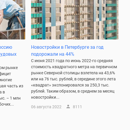
Россию
Новостройки в Петербурге за год
рудовых
подорожали на 44%
С июня 2021 года по июнь 2022-го средняя
стоимость квадратного метра на первичном
ном рынке
рынке Северной столицы взлетела на 43,6%
фицит
или на 76 тыс. рублей, в середине этого лета
многие
«квадрат» экспонировался за 250,3 тыс.
шая часть из
рублей. Таким образом, в среднем за месяц
а в
новостройки...
ыс. – 1 млн
очих...
06 августа 2022
8111