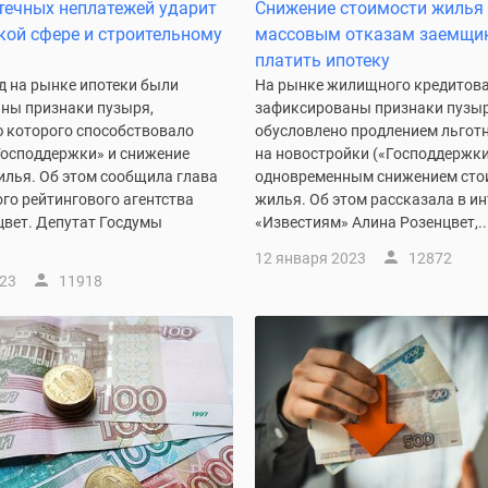
течных неплатежей ударит
Снижение стоимости жилья 
кой сфере и строительному
массовым отказам заемщи
платить ипотеку
д на рынке ипотеки были
На рынке жилищного кредитов
ны признаки пузыря,
зафиксированы признаки пузыр
 которого способствовало
обусловлено продлением льгот
Господдержки» и снижение
на новостройки («Господдержки
илья. Об этом сообщила глава
одновременным снижением сто
го рейтингового агентства
жилья. Об этом рассказала в и
цвет. Депутат Госдумы
«Известиям» Алина Розенцвет,..
12 января 2023
12872
023
11918