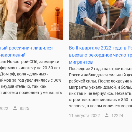
тый россиянин лишился
Во II квартале 2022 года в 
 накоплений
въехало рекордное число т
исал Новострой-СПб, заемщики
мигрантов
формлять ипотеку на 20-30 лет
Последние 2 года на строитель
 Дом.рф, доля «длинных»
России наблюдался сильный де
ймов за год увеличилась с 36%
рабочей силы. После локдауна 
о неудивительно, так как
мигранты уехали домой, и боль
я ипотека позволяет уменьшить
них так и не вернулись. Нехватк
строителях оценивалась в 850 т
человек, в целом количество раб
2022
8525
11 августа 2022
12224