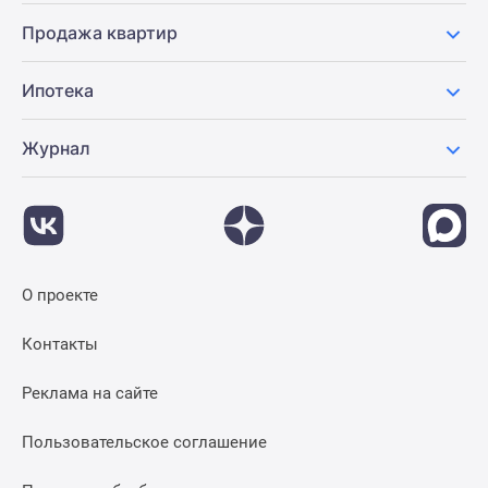
Квартиры
со
Продажа квартир
скидками
до
Ипотека
25%
Новостройки
Журнал
премиум-
класса
Новостройки
бизнес-
класса
Дома
О проекте
и
Контакты
коттеджи
Коттеджные
Реклама на сайте
поселки
в
Пользовательское соглашение
Санкт-
Петербурге