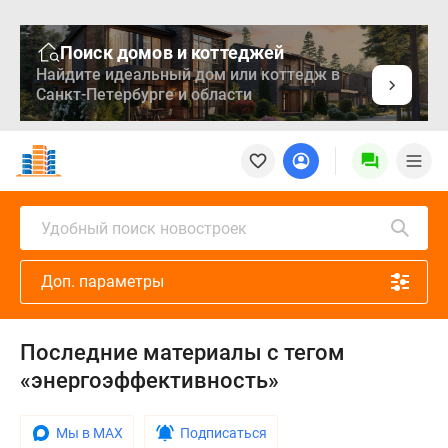
Поиск домов и коттеджей
Найдите идеальный дом или коттедж в
Санкт-Петербурге и области
Новостройки
Квартиры
Ипотека
Медиа
Удобный поиск новостроек
О
проекте
Доп. параметры
Контакты
Реклама
на
Последние материалы с тегом
сайте
«энергоэффективность»
Vk
Дзен
Продавцы
Мы в MAX
Подписаться