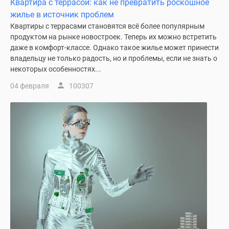
Квартира с террасой: как не превратить роскошное
комнатные
жилье в источник проблем
и
Квартиры с террасами становятся всё более популярным
более
продуктом на рынке новостроек. Теперь их можно встретить
Готовые
даже в комфорт-классе. Однако такое жилье может принести
новостройки
владельцу не только радость, но и проблемы, если не знать о
3-
некоторых особенностях...
комнатные
04 февраля
100307
Военная
ипотека
Покупателю
Новостройки
Санкт-
Петербурга
Видеообзор
новостроек
Семейная
ипотека
Аналитика
рынка