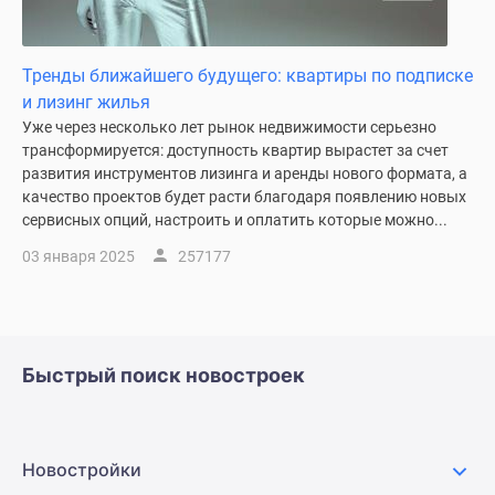
Панорамы
новостроек
Тренды ближайшего будущего: квартиры по подписке
1-
и лизинг жилья
комнатные
Уже через несколько лет рынок недвижимости серьезно
Субсидированная
трансформируется: доступность квартир вырастет за счет
застройщиком
развития инструментов лизинга и аренды нового формата, а
Мнение
качество проектов будет расти благодаря появлению новых
эксперта
сервисных опций, настроить и оплатить которые можно...
Студии
03 января 2025
257177
Ипотечный
калькулятор
Новости
недвижимости
Новостройки
Быстрый поиск новостроек
Ленинградской
области
ИТ-
Новостройки
ипотека