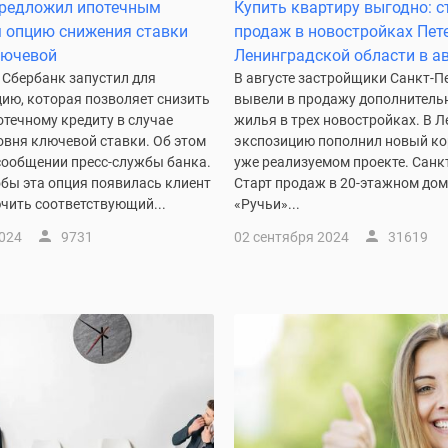
предложил ипотечным
Купить квартиру выгодно: с
 опцию снижения ставки
продаж в новостройках Пет
лючевой
Ленинградской области в ав
 Сбербанк запустил для
В августе застройщики Санкт-П
ию, которая позволяет снизить
вывели в продажу дополнител
отечному кредиту в случае
жилья в трех новостройках. В 
овня ключевой ставки. Об этом
экспозицию пополнил новый ко
 сообщении пресс-службы банка.
уже реализуемом проекте. Санк
обы эта опция появилась клиент
Старт продаж в 20-этажном до
чить соответствующий...
«Ручьи»...
2024
9731
02 сентября 2024
31619