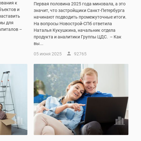
ования к
Первая половина 2025 года миновала, а это
бъектов и
значит, что застройщики Санкт-Петербурга
заставить
начинают подводить промежуточные итоги.
мы для
На вопросы Новострой-СПб ответила
апиталов –
Наталья Кукушкина, начальник отдела
продукта и аналитики Группы ЦДС. – Как
вы...
05 июня 2025
92765