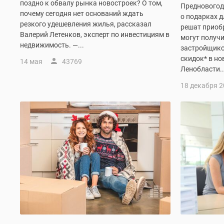
поздно к обвалу рынка новостроек? О том,
Предновогод
комнатные
почему сегодня нет оснований ждать
Военная
о подарках д
резкого удешевления жилья, рассказал
ипотека
решат приобр
Валерий Летенков, эксперт по инвестициям в
Покупателю
могут получ
недвижимость. —...
Новостройки
застройщико
Санкт-
скидок* в но
14 мая
43769
Петербурга
Ленобласти..
Видеообзор
18 декабря 
новостроек
Семейная
ипотека
Аналитика
рынка
Панорамы
новостроек
1-
комнатные
Субсидированная
застройщиком
Мнение
эксперта
Студии