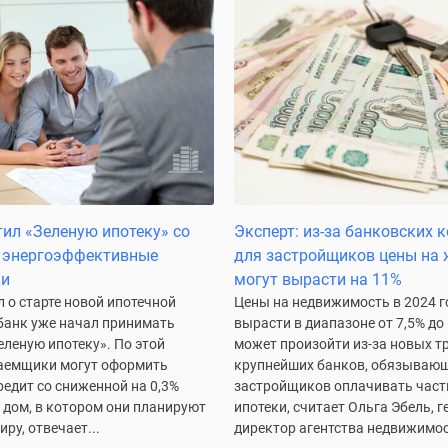
тил «Зеленую ипотеку» со
Эксперт: из-за банковских 
а энергоэффективные
для застройщиков цены на 
ки
могут вырасти на 11%
 о старте новой ипотечной
Цены на недвижимость в 2024 г
банк уже начал принимать
вырасти в диапазоне от 7,5% до 
еленую ипотеку». По этой
может произойти из-за новых т
аемщики могут оформить
крупнейших банков, обязываю
едит со сниженной на 0,3%
застройщиков оплачивать част
 дом, в котором они планируют
ипотеки, считает Ольга Эбель, 
ру, отвечает...
директор агентства недвижимос