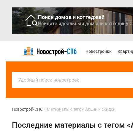
Поиск домов и коттеджей
Найдите идеальный дом или коттедж в С
Новостройки
Квартиры
Новостройки
Кварти
Ипотека
Медиа
О
проекте
Контакты
Удобный поиск новостроек
Реклама
на
сайте
Vk
Дзен
Новострой-СПб
•
Материалы с тегом Акции и скидки
Продавцы
и
Последние материалы с тегом «
застройщики