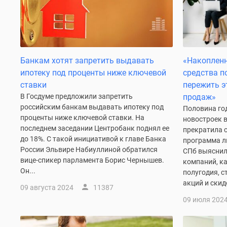
Коттеджные
поселки
в
Санкт-
Петербурге
Коттеджные
Банкам хотят запретить выдавать
«Накопленн
поселки
ипотеку под проценты ниже ключевой
средства п
в
ставки
пережить э
Ленинградской
В Госдуме предложили запретить
продаж»
обл
российским банкам выдавать ипотеку под
Половина го
Готовые
проценты ниже ключевой ставки. На
новостроек в
коттеджные
последнем заседании Центробанк поднял ее
поселки
прекратила 
до 18%. С такой инициативой к главе Банка
Строящиеся
программа л
России Эльвире Набиуллиной обратился
коттеджные
СПб выяснил
поселки
вице-спикер парламента Борис Чернышев.
компаний, ка
Коттеджные
Он...
полугодия, с
поселки
акций и скидо
09 августа 2024
11387
у
09 июля 202
леса
Коттеджные
поселки