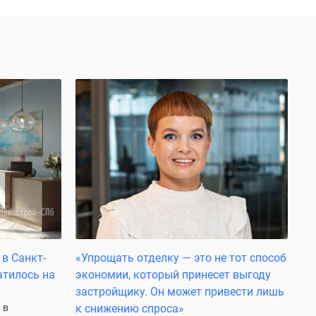
в Санкт-
«Упрощать отделку — это не тот способ
атилось на
экономии, который принесет выгоду
застройщику. Он может привести лишь
 в
к снижению спроса»