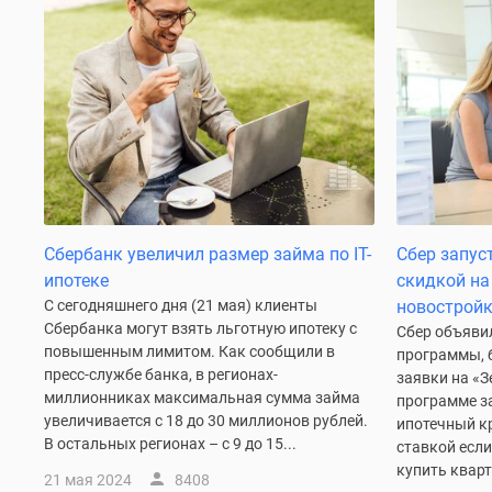
у
водоема
Коттеджные
поселки
в
ипотеку
Бизнес-
центры
Коттеджи
Траншевая
ипотека
Скидки
Сбербанк увеличил размер займа по IT-
Сбер запус
и
ипотеке
скидкой н
акции
С сегодняшнего дня (21 мая) клиенты
новострой
Макс
Сбербанка могут взять льготную ипотеку с
Сбер объявил
Рассрочка
повышенным лимитом. Как сообщили в
программы, 
пресс-службе банка, в регионах-
заявки на «З
миллионниках максимальная сумма займа
программе з
увеличивается с 18 до 30 миллионов рублей.
ипотечный кр
В остальных регионах – с 9 до 15...
ставкой если
купить кварти
21 мая 2024
8408