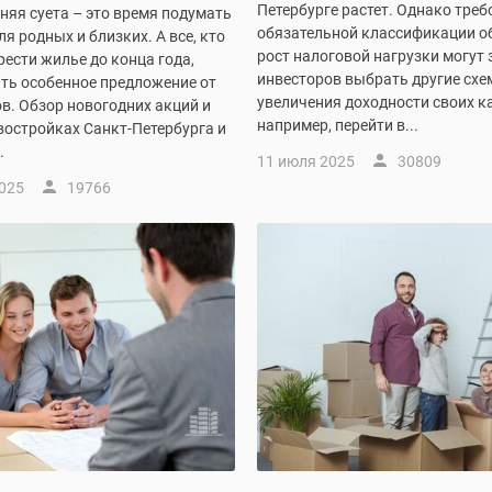
Петербурге растет. Однако треб
няя суета – это время подумать
обязательной классификации о
ля родных и близких. А все, кто
рост налоговой нагрузки могут 
ести жилье до конца года,
инвесторов выбрать другие схе
ить особенное предложение от
увеличения доходности своих к
в. Обзор новогодних акций и
например, перейти в...
востройках Санкт-Петербурга и
.
11 июля 2025
30809
2025
19766