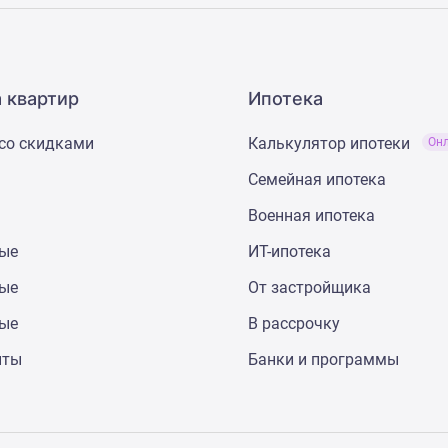
 квартир
Ипотека
со скидками
Калькулятор ипотеки
Он
Семейная ипотека
Военная ипотека
ные
ИТ-ипотека
ные
От застройщика
ные
В рассрочку
нты
Банки и программы