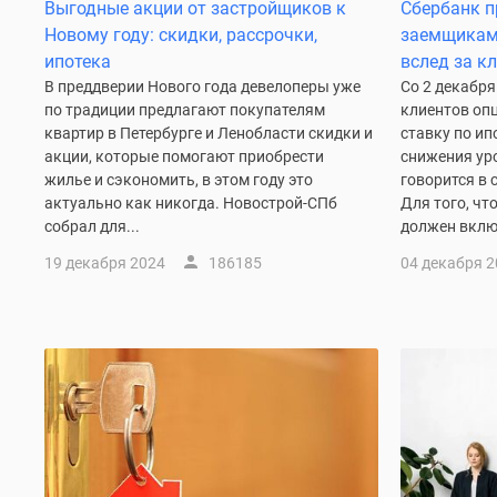
Ипотечный
Выгодные акции от застройщиков к
Сбербанк 
калькулятор
Новому году: скидки, рассрочки,
заемщикам
Новости
ипотека
вслед за к
недвижимости
В преддверии Нового года девелоперы уже
Со 2 декабря
Новостройки
по традиции предлагают покупателям
клиентов опц
Ленинградской
квартир в Петербурге и Ленобласти скидки и
ставку по ип
области
акции, которые помогают приобрести
снижения ур
ИТ-
жилье и сэкономить, в этом году это
говорится в
ипотека
актуально как никогда. Новострой-СПб
Для того, чт
Квартиры
со
собрал для...
должен вклю
скидками
19 декабря 2024
186185
04 декабря 
до
25%
Новостройки
премиум-
класса
Новостройки
бизнес-
класса
Дома
и
коттеджи