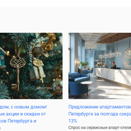
дом, с новым домом!
Предложение апартаментов 
е акции и скидки от
Петербурге за полгода сокр
ов Петербурга и
13%
и
Спрос на сервисные апарт-отели