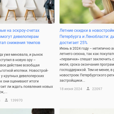
ые на эскроу-счетах
Летние скидки в новостройк
омогут девелоперам
Петербурга и Ленобласти: д
тап снижения темпов
достигает 25%
Июнь в 2024 году – нетипично 
летнего сезона, так как покупат
да уже миновала, и рынок
«первички» спешат заключить с
ступил в новую эру –
июля, срока окончания програм
свое действие всеобщая
господдержкой. Тем не менее, в
ьготной ипотеки. Новострой-
новостроек Петербургского рег
 у крупных девелоперских
застройщики...
к они оценивают итоги
тоит ли ждать появления новых
18 июня 2024
22097
к,...
4
139970