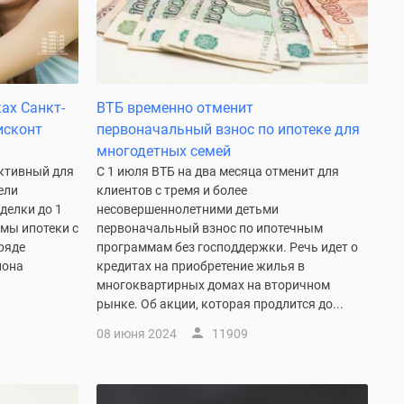
ах Санкт-
ВТБ временно отменит
исконт
первоначальный взнос по ипотеке для
многодетных семей
активный для
С 1 июля ВТБ на два месяца отменит для
ели
клиентов с тремя и более
делки до 1
несовершеннолетними детьми
мы ипотеки с
первоначальный взнос по ипотечным
 ряде
программам без господдержки. Речь идет о
иона
кредитах на приобретение жилья в
многоквартирных домах на вторичном
рынке. Об акции, которая продлится до...
08 июня 2024
11909