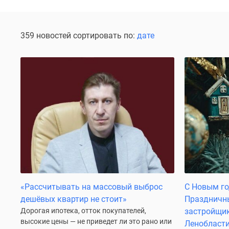
Коммерческие
помещения
Квартиры
на
359 новостей сортировать по:
дате
карте
Эксперты
и
авторы
Машино-
места
Специальные
предложения
Апартаменты
Новостройки
на
карте
4-
комнатные
и
«Рассчитывать на массовый выброс
С Новым го
более
дешёвых квартир не стоит»
Праздничны
Готовые
Дорогая ипотека, отток покупателей,
застройщик
новостройки
высокие цены — не приведет ли это рано или
Ленобласт
3-