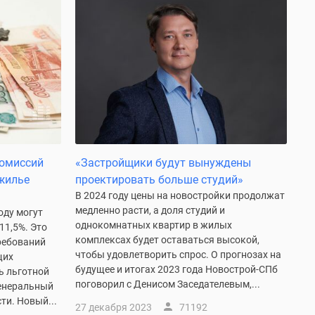
комиссий
«Застройщики будут вынуждены
жилье
проектировать больше студий»
В 2024 году цены на новостройки продолжат
медленно расти, а доля студий и
оду могут
однокомнатных квартир в жилых
11,5%. Это
комплексах будет оставаться высокой,
ребований
чтобы удовлетворить спрос. О прогнозах на
щих
будущее и итогах 2023 года Новострой-СПб
ь льготной
поговорил с Денисом Заседателевым,...
генеральный
ти. Новый...
27 декабря 2023
71192