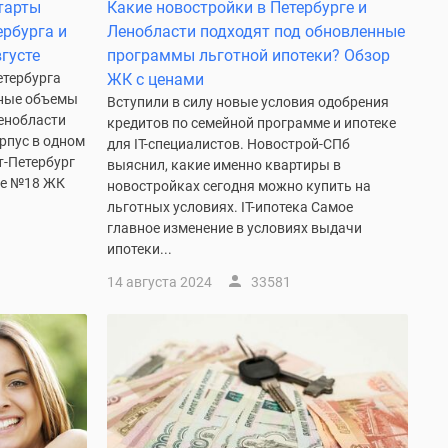
тарты
Какие новостройки в Петербурге и
ербурга и
Ленобласти подходят под обновленные
густе
программы льготной ипотеки? Обзор
етербурга
ЖК с ценами
ьные объемы
Вступили в силу новые условия одобрения
Ленобласти
кредитов по семейной программе и ипотеке
рпус в одном
для IT-специалистов. Новострой-СПб
т-Петербург
выяснил, какие именно квартиры в
ме №18 ЖК
новостройках сегодня можно купить на
льготных условиях. IT-ипотека Самое
главное изменение в условиях выдачи
ипотеки...
14 августа 2024
33581