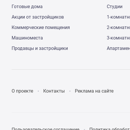
Коттеджные
Готовые дома
Студии
поселки
в
Акции от застройщиков
1-комнат
Санкт-
Коммерческие помещения
2-комнат
Петербурге
Коттеджные
Машиноместа
3-комнат
поселки
в
Продавцы и застройщики
Апартаме
Ленинградской
обл
Готовые
коттеджные
поселки
Строящиеся
коттеджные
О проекте
Контакты
Реклама на сайте
поселки
Коттеджные
поселки
у
леса
Коттеджные
поселки
Пользовательское соглашение
Политика обработ