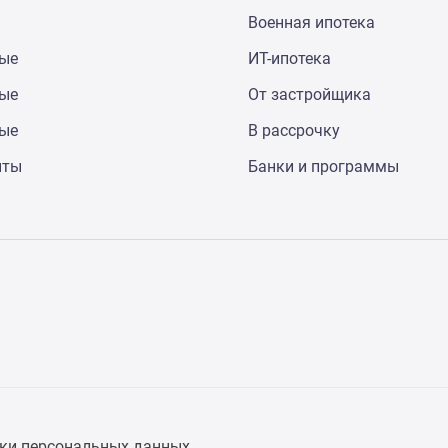
Военная ипотека
ные
ИТ-ипотека
ные
От застройщика
ные
В рассрочку
нты
Банки и программы
ки персональных данных