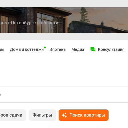
анкт-Петербурге и области
ры
Дома и коттеджи
Ипотека
Медиа
Консультация
о
Срок сдачи
Фильтры
Поиск квартиры