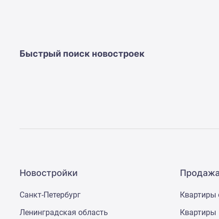
Ипотечный
калькулятор
Новости
недвижимости
Новостройки
Ленинградской
Быстрый поиск новостроек
области
ИТ-
ипотека
Квартиры
со
скидками
до
25%
Новостройки
премиум-
класса
Новостройки
Новостройки
Продажа
бизнес-
класса
Санкт-Петербург
Квартиры 
Дома
и
Ленинградская область
Квартиры
коттеджи