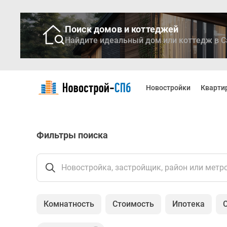
Поиск домов и коттеджей
Найдите идеальный дом или коттедж в С
Новостройки
Квартиры
Новостройки
Кварти
Ипотека
Медиа
О
проекте
Фильтры поиска
Контакты
Реклама
на
сайте
Новостройка, застройщик, район или метр
Vk
Дзен
Продавцы
Комнатность
Стоимость
Ипотека
и
застройщики