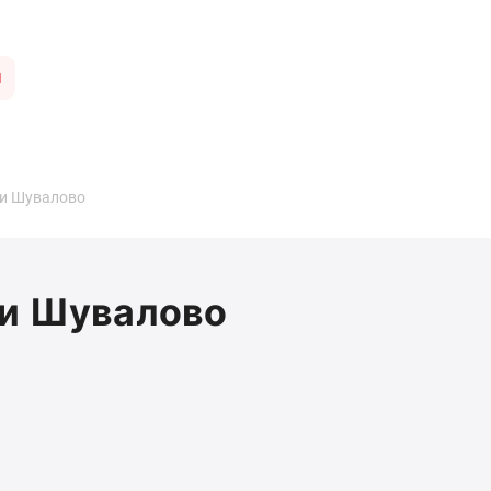
ы
ии Шувалово
ии Шувалово