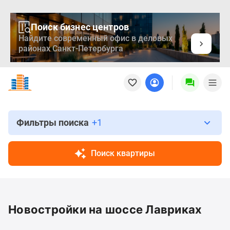
Поиск бизнес центров
Найдите современный офис в деловых
районах Санкт-Петербурга
Новостройки
Квартиры
Ипотека
Медиа
О
Фильтры поиска
+1
проекте
Контакты
Поиск квартиры
Реклама
на
сайте
Vk
Новостройки на шоссе Лавриках
Дзен
Продавцы