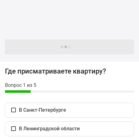
и
застройщики
Коммерческие
помещения
Квартиры
на
карте
Следующие -24 жилых комплекса
Эксперты
и
авторы
Где присматриваете квартиру?
Машино-
места
Вопрос 1 из 5
Специальные
предложения
Апартаменты
В Санкт-Петербурге
Новостройки
на
карте
В Ленинградской области
4-