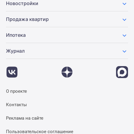
Новостройки
Панорамы
новостроек
Продажа квартир
1-
комнатные
Ипотека
Субсидированная
застройщиком
Мнение
Журнал
эксперта
Студии
Ипотечный
калькулятор
Новости
О проекте
недвижимости
Новостройки
Контакты
Ленинградской
области
Реклама на сайте
ИТ-
ипотека
Пользовательское соглашение