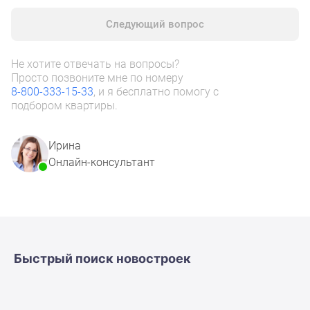
комнатные
Следующий вопрос
и
более
Готовые
Не хотите отвечать на вопросы?
новостройки
Просто позвоните мне по номеру
8-800-333-15-33
, и я бесплатно помогу с
3-
подбором квартиры.
комнатные
Военная
ипотека
Ирина
Покупателю
Онлайн-консультант
Новостройки
Санкт-
Петербурга
Видеообзор
новостроек
Быстрый поиск новостроек
Семейная
ипотека
Аналитика
рынка