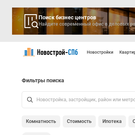
Поиск бизнес центров
Найдите современный офис в деловых ра
Новостройки
Квартиры
Новостройки
Кварти
Ипотека
Медиа
О
проекте
Фильтры поиска
Контакты
Реклама
на
сайте
Новостройка, застройщик, район или метр
Vk
Дзен
Продавцы
Комнатность
Стоимость
Ипотека
и
застройщики