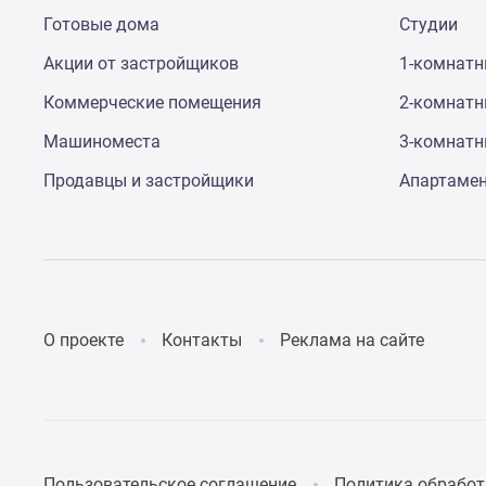
Коттеджные
Готовые дома
Студии
поселки
в
Акции от застройщиков
1-комнат
Санкт-
Коммерческие помещения
2-комнат
Петербурге
Коттеджные
Машиноместа
3-комнат
поселки
в
Продавцы и застройщики
Апартаме
Ленинградской
обл
Готовые
коттеджные
поселки
Строящиеся
коттеджные
О проекте
Контакты
Реклама на сайте
поселки
Коттеджные
поселки
у
леса
Коттеджные
поселки
Пользовательское соглашение
Политика обработ