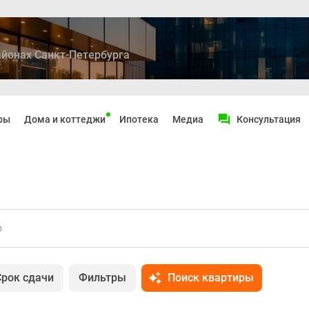
йонах Санкт-Петербурга
ры
Дома и коттеджи
Ипотека
Медиа
Консультация
о
Срок сдачи
Фильтры
Поиск квартиры