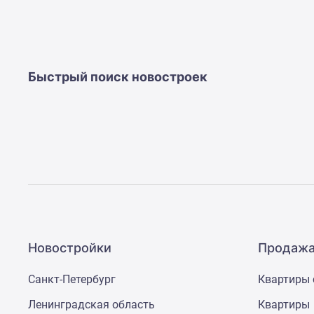
Ипотечный
калькулятор
Новости
недвижимости
Новостройки
Ленинградской
Быстрый поиск новостроек
области
ИТ-
ипотека
Квартиры
со
скидками
до
25%
Новостройки
премиум-
класса
Новостройки
Новостройки
Продажа
бизнес-
класса
Санкт-Петербург
Квартиры 
Дома
и
Ленинградская область
Квартиры
коттеджи