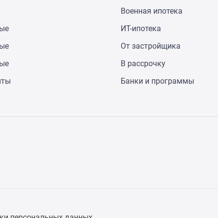
Военная ипотека
ные
ИТ-ипотека
ные
От застройщика
ные
В рассрочку
нты
Банки и программы
ки персональных данных