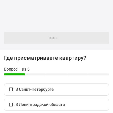
и
застройщики
Коммерческие
помещения
Квартиры
на
карте
Следующие -24 жилых комплекса
Эксперты
и
авторы
Где присматриваете квартиру?
Машино-
места
Вопрос 1 из 5
Специальные
предложения
Апартаменты
В Санкт-Петербурге
Новостройки
на
карте
В Ленинградской области
4-