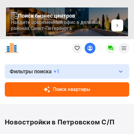
Поиск бизнес центров
Найдите современный офис в деловых
районах Санкт-Петербурга
Новостройки
Квартиры
Ипотека
Медиа
О
Фильтры поиска
+1
проекте
Контакты
Поиск квартиры
Реклама
на
сайте
Vk
Новостройки в Петровском С/П
Дзен
Продавцы