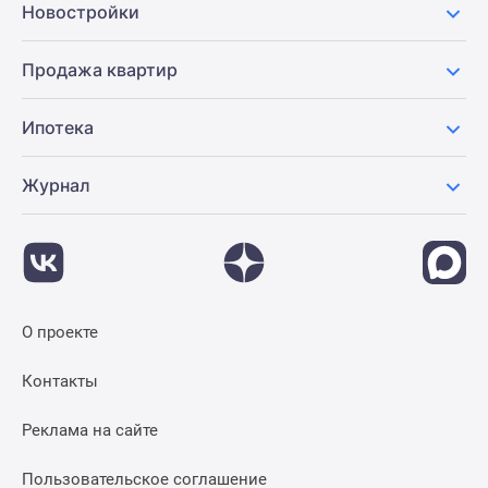
Новостройки
Панорамы
новостроек
Продажа квартир
1-
комнатные
Ипотека
Субсидированная
застройщиком
Мнение
Журнал
эксперта
Студии
Ипотечный
калькулятор
Новости
О проекте
недвижимости
Новостройки
Контакты
Ленинградской
области
Реклама на сайте
ИТ-
ипотека
Пользовательское соглашение