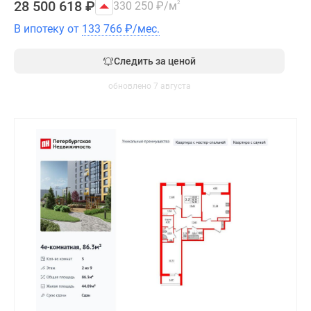
28 500 618
₽
330 250
₽
/м
2
В ипотеку от
133 766
₽
/мес.
Следить за ценой
обновлено 7 августа