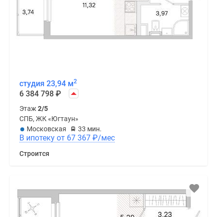
2
студия 23,94 м
6 384 798
₽
Этаж
2/5
СПБ, ЖК «Югтаун»
Московская
33 мин.
В ипотеку от 67 367
₽
/мес
Строится