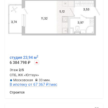
2
студия 23,94 м
6 384 798
₽
Этаж
2/5
СПБ, ЖК «Югтаун»
Московская
33 мин.
В ипотеку от 67 367
₽
/мес
Строится