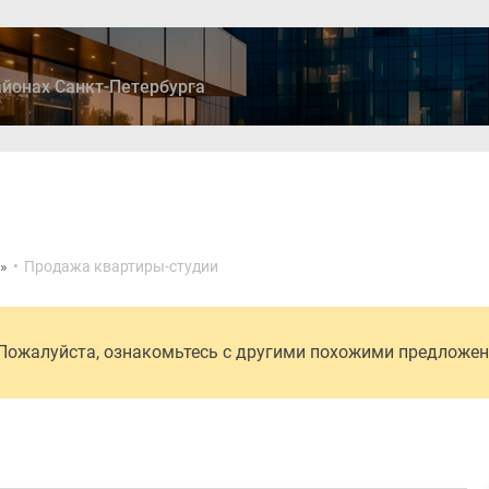
йонах Санкт-Петербурга
ры
Дома и коттеджи
Ипотека
Медиа
Консультация
»
•
Продажа квартиры-студии
 Пожалуйста, ознакомьтесь с другими похожими предложе