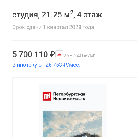
2
студия, 21.25 м
, 4 этаж
Срок сдачи 1 квартал 2028 года
5 700 110
₽
268 240
₽
/м
2
В ипотеку от
26 753
₽
/мес.