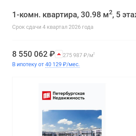
2
1-комн. квартира, 30.98 м
, 5 эт
Срок сдачи 4 квартал 2026 года
8 550 062
₽
275 987
₽
/м
2
В ипотеку от
40 129
₽
/мес.