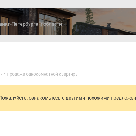
анкт-Петербурге и области
ры
Дома и коттеджи
Ипотека
Медиа
Консультация
»
•
Продажа однокомнатной квартиры
 Пожалуйста, ознакомьтесь с другими похожими предложе