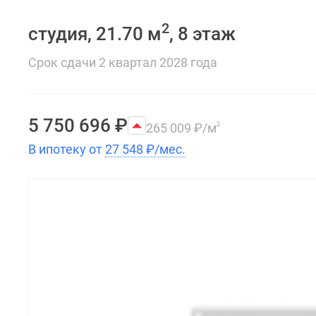
2
студия, 21.70 м
, 8 этаж
Срок сдачи 2 квартал 2028 года
5 750 696
₽
265 009
₽
/м
2
В ипотеку от
27 548
₽
/мес.