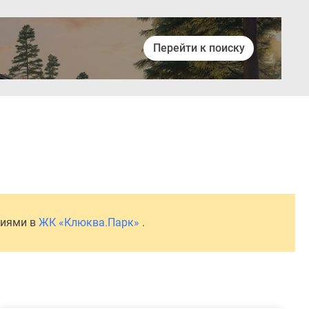
Перейти к поиску
Войти
ниями в
ЖК «Клюква.Парк»
.