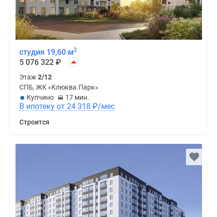
2
студия 19,60 м
5 076 322
₽
Этаж
2/12
СПБ, ЖК «Клюква.Парк»
Купчино
17 мин.
В ипотеку от 24 318
₽
/мес
Строится