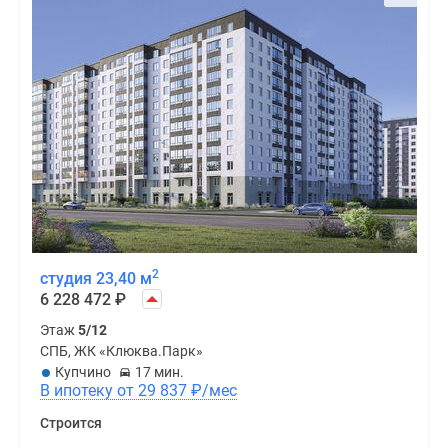
2
студия 23,40 м
6 228 472
₽
Этаж
5/12
СПБ, ЖК «Клюква.Парк»
Купчино
17 мин.
В ипотеку от 29 837
₽
/мес
Строится