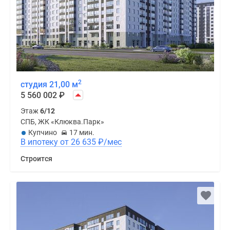
2
студия 21,00 м
5 560 002
₽
Этаж
6/12
СПБ, ЖК «Клюква.Парк»
Купчино
17 мин.
В ипотеку от 26 635
₽
/мес
Строится