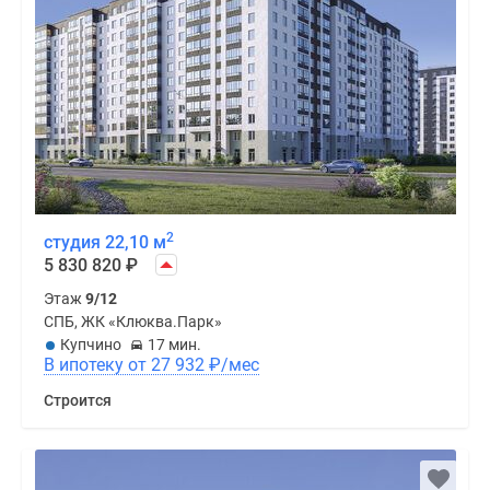
2
студия 22,10 м
5 830 820
₽
Этаж
9/12
СПБ, ЖК «Клюква.Парк»
Купчино
17 мин.
В ипотеку от 27 932
₽
/мес
Строится