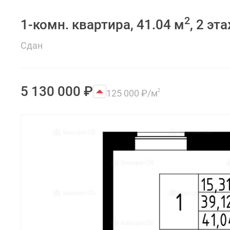
2
1-комн. квартира, 41.04 м
, 2 эт
Сдан
5 130 000
₽
125 000
₽
/м
2