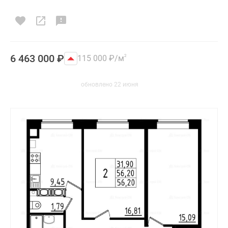
6 463 000
₽
115 000
₽
/м
2
обновлено 22 июня