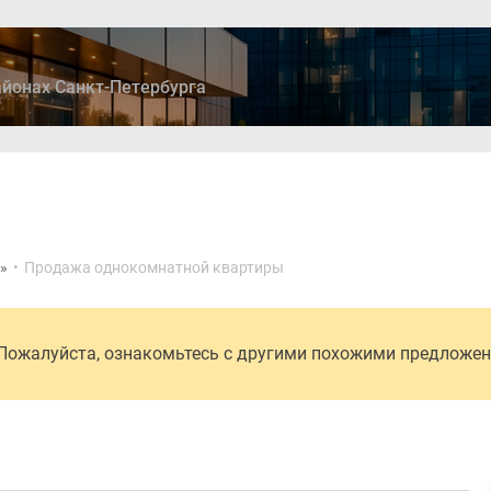
йонах Санкт-Петербурга
ры
Дома и коттеджи
Ипотека
Медиа
Консультация
»
•
Продажа однокомнатной квартиры
 Пожалуйста, ознакомьтесь с другими похожими предложе