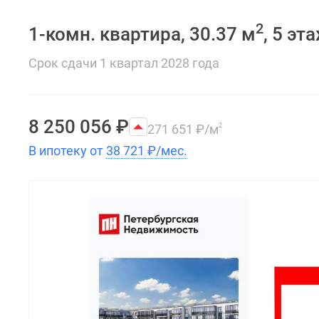
2
1-комн. квартира, 30.37 м
, 5 эт
Срок сдачи 1 квартал 2028 года
8 250 056
₽
271 651
₽
/м
2
В ипотеку от
38 721
₽
/мес.