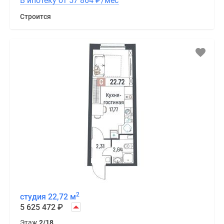
В ипотеку от 57 864
₽
/мес
Строится
2
студия 22,72 м
5 625 472
₽
Этаж
2/18