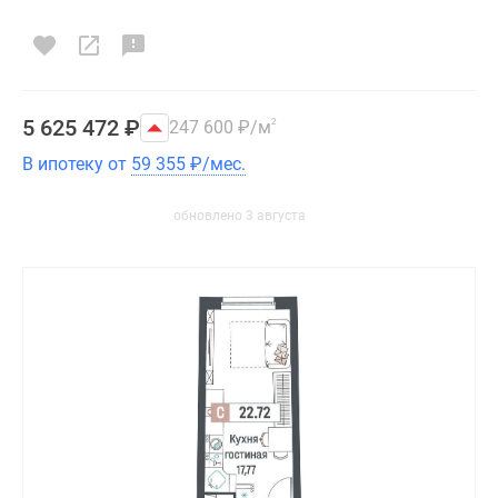
5 625 472
₽
247 600
₽
/м
2
В ипотеку от
59 355
₽
/мес.
обновлено 3 августа