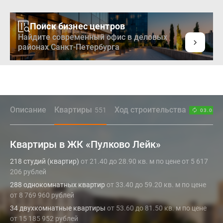
Поиск бизнес центров
Найдите современный офис в деловых
районах Санкт-Петербурга
Описание
Квартиры
Ход строительства
551
03.08.2
Квартиры в ЖК «Пулково Лейк»
218 студий (квартир)
от 21.40 до 28.90 кв. м по цене от 5 617
206 рублей
288 однокомнатных квартир
от 33.40 до 59.20 кв. м по цене
от 8 769 960 рублей
34 двухкомнатные квартиры
от 53.60 до 81.50 кв. м по цене
от 15 185 952 рублей