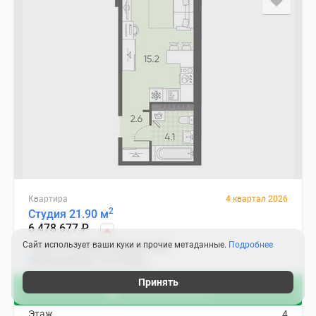
Квартира
4 квартал 2026
2
Студия 21.90 м
6 478 677
₽
Сайт использует ваши куки и прочие метаданные.
Подробнее
Санкт-Петербург, Московский
Московская
20 мин.
2
Цена за м
295 830
₽
Принять
Акции в августе
Корпус
2
Этаж
4