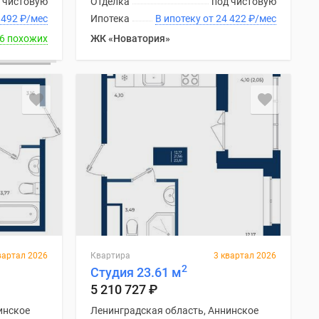
 чистовую
Отделка
под чистовую
ку от 23 492
₽
/мес
Ипотека
В ипотеку от 24 422
₽
/мес
6 похожих
ЖК «Новатория»
вартал 2026
Квартира
3 квартал 2026
2
Студия 23.61 м
5 210 727
₽
инское
Ленинградская область, Аннинское