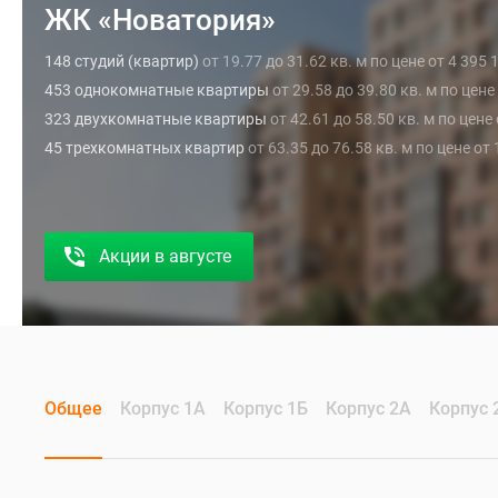
ЖК «Новатория»
148 студий (квартир)
от 19.77 до 31.62 кв. м по цене от 4 395
453 однокомнатные квартиры
от 29.58 до 39.80 кв. м по цене
323 двухкомнатные квартиры
от 42.61 до 58.50 кв. м по цене
45 трехкомнатных квартир
от 63.35 до 76.58 кв. м по цене от
Акции в августе
Общее
Корпус 1А
Корпус 1Б
Корпус 2А
Корпус 