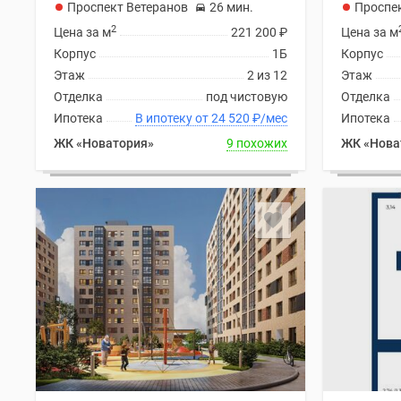
Проспект Ветеранов
26 мин.
Проспе
2
Цена за м
221 200
₽
Цена за м
Корпус
1Б
Корпус
Этаж
2 из 12
Этаж
Отделка
под чистовую
Отделка
Ипотека
В ипотеку от 24 520
₽
/мес
Ипотека
ЖК «Новатория»
9 похожих
ЖК «Нова