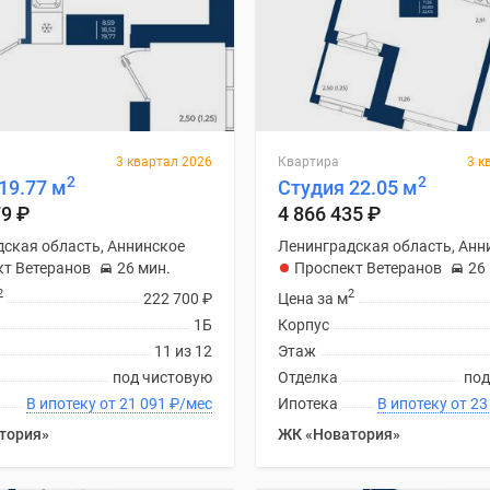
3 квартал 2026
Квартира
3 к
2
2
19.77 м
Студия 22.05 м
79
₽
4 866 435
₽
ская область, Аннинское
Ленинградская область, Анн
кт Ветеранов
26 мин.
Проспект Ветеранов
26
2
2
222 700
₽
Цена за м
1Б
Корпус
11 из 12
Этаж
под чистовую
Отделка
под
В ипотеку от 21 091
₽
/мес
Ипотека
В ипоте
тория»
ЖК «Новатория»