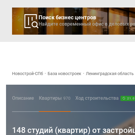
Поиск бизнес центров
Найдите современный офис в деловых ра
Новостройки
Кварти
Новострой-СПб
•
База новостроек
•
Ленинградская область
Описание
Квартиры
Ход строительства
970
21.0
148 студий (квартир) от застро