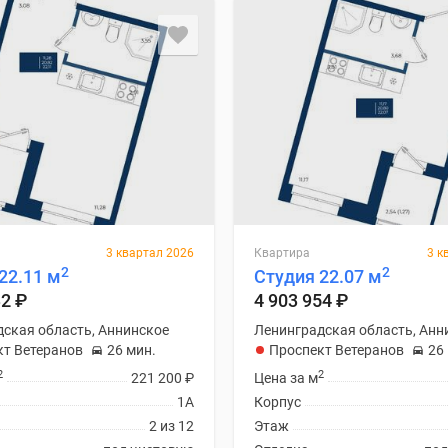
3 квартал 2026
Квартира
3 к
2
2
22.11 м
Студия 22.07 м
32
₽
4 903 954
₽
ская область, Аннинское
Ленинградская область, Анн
кт Ветеранов
26 мин.
Проспект Ветеранов
26
2
2
221 200
₽
Цена за м
1А
Корпус
2 из 12
Этаж