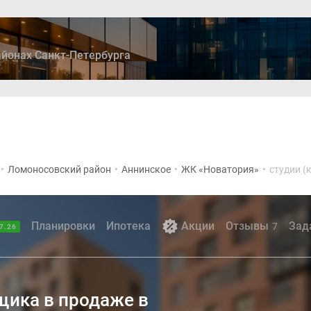
йонах Санкт-Петербурга
ры
Дома и коттеджи
Ипотека
Медиа
Консультация
•
Ломоносовский район
•
Аннинское
•
ЖК «Новатория»
•
студии (
Планировки
Ипотека
Акции
Отзывы
Зад
7
7.26
йщика в продаже в