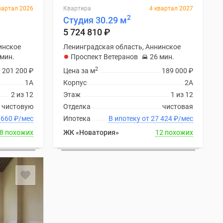
вартал 2026
Квартира
4 квартал 2027
2
Студия 30.29 м
5 724 810
₽
инское
Ленинградская область, Аннинское
 мин.
Проспект Ветеранов
26 мин.
2
201 200
₽
Цена за м
189 000
₽
1А
Корпус
2А
2 из 12
Этаж
1 из 12
 чистовую
Отделка
чистовая
ку от 26 660
₽
/мес
Ипотека
В ипотеку от 27 424
₽
/мес
8 похожих
ЖК «Новатория»
12 похожих