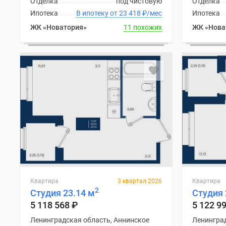
Отделка
под чистовую
Отделка
Ипотека
В ипотеку от 23 418
₽
/мес
Ипотека
ЖК «Новатория»
11 похожих
ЖК «Нова
Квартира
3 квартал 2026
Квартира
2
Студия 23.14 м
Студия 
5 118 568
₽
5 122 9
Ленинградская область, Аннинское
Ленинград