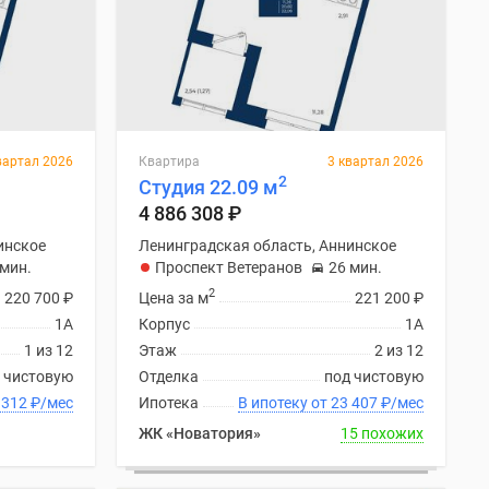
вартал 2026
Квартира
3 квартал 2026
2
Студия 22.09 м
4 886 308
₽
инское
Ленинградская область, Аннинское
 мин.
Проспект Ветеранов
26 мин.
2
220 700
₽
Цена за м
221 200
₽
1А
Корпус
1А
1 из 12
Этаж
2 из 12
 чистовую
Отделка
под чистовую
ку от 23 312
₽
/мес
Ипотека
В ипотеку от 23 407
₽
/мес
ЖК «Новатория»
15 похожих