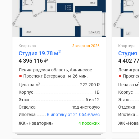
Квартира
3 квартал 2026
Квартира
2
Студия 19.78 м
Студия 
4 395 116
₽
4 402 7
Ленинградская область, Аннинское
Ленинград
Проспект Ветеранов
26 мин.
Проспе
2
Цена за м
222 200
₽
Цена за м
Корпус
1Б
Корпус
Этаж
5 из 12
Этаж
Отделка
под чистовую
Отделка
Ипотека
В ипотеку от 21 054
₽
/мес
Ипотека
ЖК «Новатория»
4 похожих
ЖК «Нова