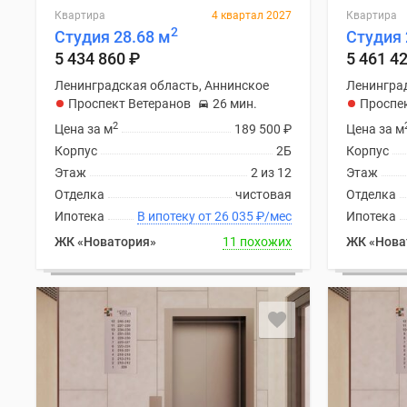
Квартира
4 квартал 2027
Квартира
2
Студия 28.68 м
Студия 
5 434 860
₽
5 461 4
Ленинградская область, Аннинское
Ленинград
Проспект Ветеранов
26 мин.
Проспе
2
Цена за м
189 500
₽
Цена за м
Корпус
2Б
Корпус
Этаж
2 из 12
Этаж
Отделка
чистовая
Отделка
Ипотека
В ипотеку от 26 035
₽
/мес
Ипотека
ЖК «Новатория»
11 похожих
ЖК «Нова