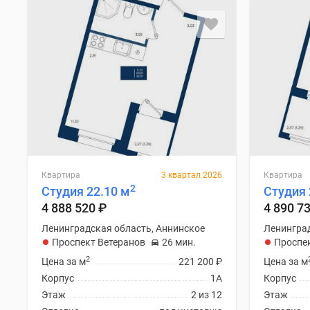
Квартира
3 квартал 2026
Квартира
2
Студия 22.10 м
Студия 
4 888 520
₽
4 890 7
Ленинградская область, Аннинское
Ленинград
Проспект Ветеранов
26 мин.
Проспе
2
Цена за м
221 200
₽
Цена за м
Корпус
1А
Корпус
Этаж
2 из 12
Этаж