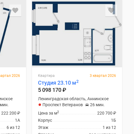
вартал 2026
Квартира
3 квартал 2026
2
Студия 23.10 м
5 098 170
₽
инское
Ленинградская область, Аннинское
 мин.
Проспект Ветеранов
26 мин.
2
222 200
₽
Цена за м
220 700
₽
1А
Корпус
1Б
6 из 12
Этаж
1 из 12