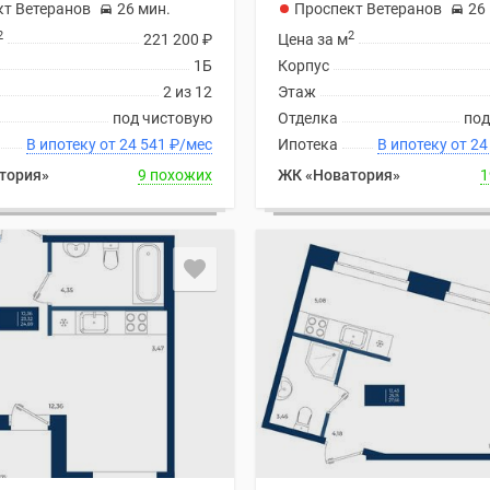
кт Ветеранов
26 мин.
Проспект Ветеранов
26
2
2
221 200
₽
Цена за м
1Б
Корпус
2 из 12
Этаж
под чистовую
Отделка
под
В ипотеку от 24 541
₽
/мес
Ипотека
В ипоте
тория»
9 похожих
ЖК «Новатория»
1