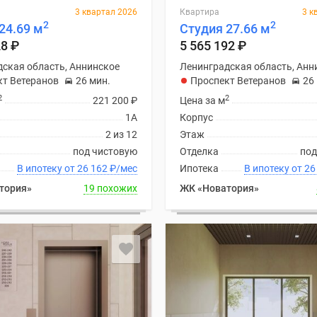
3 квартал 2026
Квартира
3 к
2
2
24.69 м
Студия 27.66 м
28
₽
5 565 192
₽
ская область, Аннинское
Ленинградская область, Анн
кт Ветеранов
26 мин.
Проспект Ветеранов
26
2
2
221 200
₽
Цена за м
1А
Корпус
2 из 12
Этаж
под чистовую
Отделка
под
В ипотеку от 26 162
₽
/мес
Ипотека
В ипоте
тория»
19 похожих
ЖК «Новатория»