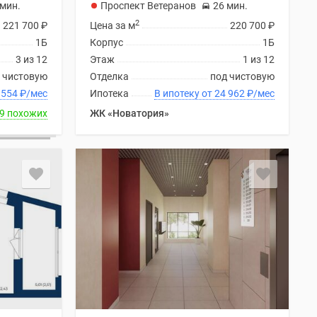
 мин.
Проспект Ветеранов
26 мин.
2
221 700
₽
Цена за м
220 700
₽
1Б
Корпус
1Б
3 из 12
Этаж
1 из 12
 чистовую
Отделка
под чистовую
ку от 24 554
₽
/мес
Ипотека
В ипотеку от 24 962
₽
/мес
9 похожих
ЖК «Новатория»