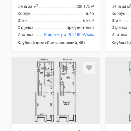
2
Цена за м
308 175
₽
Цена за м
Корпус
д.45
Корпус
Этаж
6 из 9
Этаж
Отделка
предчистовая
Отделка
Ипотека
В ипотеку от 95 180
₽
/мес
Ипотека
Клубный дом «Светлановский, 45»
Клубный 