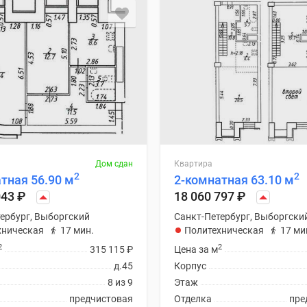
Дом сдан
Квартира
2
2
тная 56.90 м
2-комнатная 63.10 м
043
₽
18 060 797
₽
ербург, Выборгский
Санкт-Петербург, Выборгски
хническая
17 мин.
Политехническая
17 ми
2
2
315 115
₽
Цена за м
д.45
Корпус
8 из 9
Этаж
предчистовая
Отделка
пре