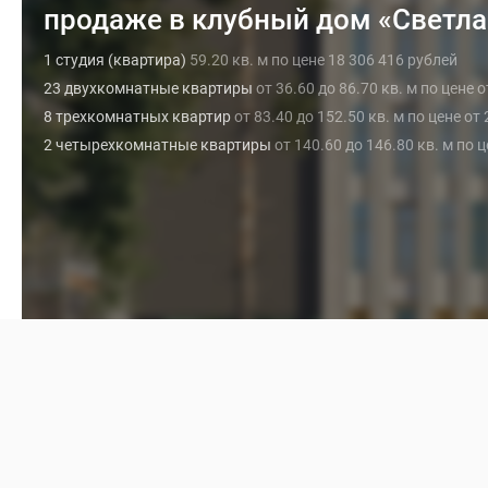
Коммерческие
продаже в клубный дом «Светла
помещения
Квартиры
1 студия (квартира)
59.20 кв. м по цене 18 306 416 рублей
на
карте
23 двухкомнатные квартиры
от 36.60 до 86.70 кв. м по цене 
Эксперты
8 трехкомнатных квартир
от 83.40 до 152.50 кв. м по цене от
и
2 четырехкомнатные квартиры
от 140.60 до 146.80 кв. м по 
авторы
Машино-
места
Специальные
предложения
Апартаменты
Новостройки
на
карте
4-
комнатные
и
более
Готовые
новостройки
3-