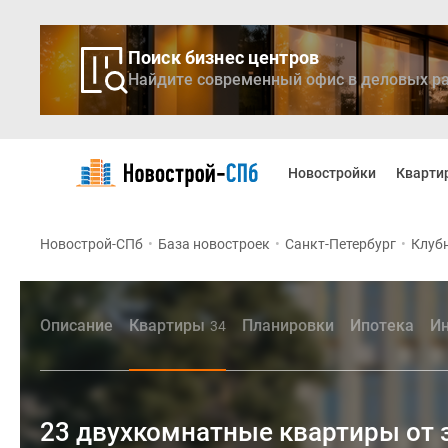
Поиск бизнес центров
Найдите современный офис в деловых ра
Новостройки
Квартиры
Новостройки
Кварти
Ипотека
Медиа
О
Новострой-СПб
•
База новостроек
•
Санкт-Петербург
•
Клубн
проекте
Контакты
Реклама
на
Описание
Квартиры
Планировки
Ипотека
Ин
34
сайте
Vk
Дзен
Продавцы
и
23 двухкомнатные квартиры от 
застройщики