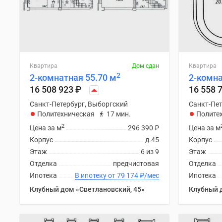
Коттеджные
поселки
в
Санкт-
Петербурге
Коттеджные
Квартира
Дом сдан
Квартира
поселки
2
2-комнатная 55.70 м
2-комна
в
Ленинградской
16 508 923
₽
16 558 
обл
Санкт-Петербург, Выборгский
Санкт-Пет
Готовые
Политехническая
17 мин.
Полите
коттеджные
поселки
2
Цена за м
296 390
₽
Цена за м
Строящиеся
Корпус
д.45
Корпус
коттеджные
Этаж
6 из 9
Этаж
поселки
Отделка
предчистовая
Отделка
Коттеджные
Ипотека
В ипотеку от 79 174
₽
/мес
Ипотека
поселки
у
Клубный дом «Светлановский, 45»
Клубный 
леса
Коттеджные
поселки