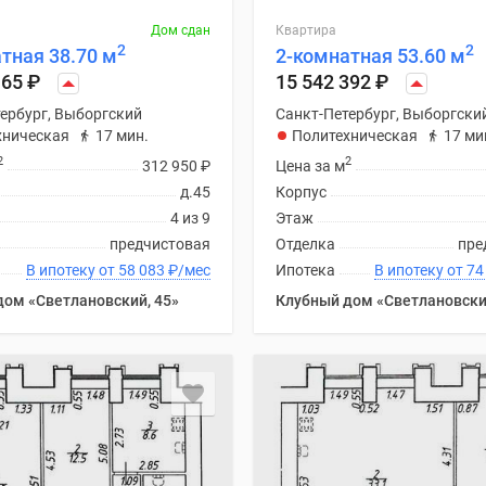
Дом сдан
Квартира
2
2
тная 38.70 м
2-комнатная 53.60 м
165
₽
15 542 392
₽
ербург, Выборгский
Санкт-Петербург, Выборгски
хническая
17 мин.
Политехническая
17 ми
2
2
312 950
₽
Цена за м
д.45
Корпус
4 из 9
Этаж
предчистовая
Отделка
пре
В ипотеку от 58 083
₽
/мес
Ипотека
В ипоте
дом «Светлановский, 45»
Клубный дом «Светлановски