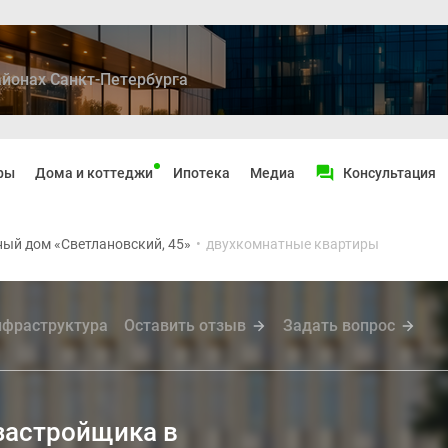
йонах Санкт-Петербурга
ры
Дома и коттеджи
Ипотека
Медиа
Консультация
ый дом «Светлановский, 45»
•
двухкомнатные квартиры
фраструктура
Оставить отзыв
Задать вопрос
застройщика в