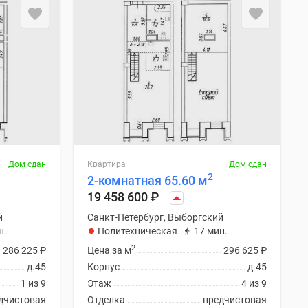
Дом сдан
Квартира
Дом сдан
2
2-комнатная 65.60 м
19 458 600
₽
й
Санкт-Петербург, Выборгский
н.
Политехническая
17 мин.
2
286 225
₽
Цена за м
296 625
₽
д.45
Корпус
д.45
1 из 9
Этаж
4 из 9
дчистовая
Отделка
предчистовая