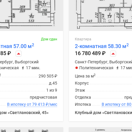
Дом сдан
Квартира
2
2
тная 57.00 м
2-комнатная 58.30 м
785
₽
16 780 489
₽
ербург, Выборгский
Санкт-Петербург, Выборгски
хническая
17 мин.
Политехническая
17 ми
2
2
290 505
₽
Цена за м
д.45
Корпус
1 из 9
Этаж
предчистовая
Отделка
пре
В ипотеку от 79 413
₽
/мес
Ипотека
В ипоте
дом «Светлановский, 45»
Клубный дом «Светлановски