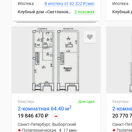
Ипотека
В ипотеку от 82 322
₽
/мес
Ипотека
Клубный дом «Светлановский, 45»
2 похожих
Клубный 
Квартира
Дом сдан
Квартира
2
2-комнатная 64.40 м
2-комна
19 846 470
₽
20 770 
Санкт-Петербург, Выборгский
Санкт-Пет
Политехническая
17 мин.
Полите