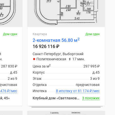
Дом сдан
Квартира
Дом сдан
2
2-комнатная 56.80 м
16 926 116
₽
й
Санкт-Петербург, Выборгский
н.
Политехническая
17 мин.
2
287 830
₽
Цена за м
297 995
₽
д.45
Корпус
д.45
2 из 9
Этаж
3 из 9
дчистовая
Отделка
предчистовая
ку от 80 476
₽
/мес
Ипотека
В ипотеку от 81 174
₽
/мес
й, 45»
Клубный дом «Светлановский, 45»
3 похожих