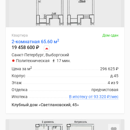
Квартира
Дом сдан
2
2-комнатная 65.60 м
19 458 600
₽
Санкт-Петербург, Выборгский
Политехническая
17 мин.
2
Цена за м
296 625
₽
Корпус
д.45
Этаж
4 из 9
Отделка
предчистовая
Ипотека
В ипотеку от 93 320
₽
/мес
Клубный дом «Светлановский, 45»