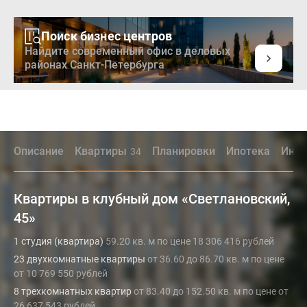
Поиск бизнес центров
Найдите современный офис в деловых
районах Санкт-Петербурга
Описание
Квартиры
Планировки
Ипотека
Инфр
34
Квартиры в клубный дом «Светлановский,
45»
1 студия (квартира)
59.20 кв. м по цене 18 306 416 рублей
23 двухкомнатные квартиры
от 36.60 до 86.70 кв. м по цене
от 10 769 550 рублей
8 трехкомнатных квартир
от 83.40 до 152.50 кв. м по цене от
26 637 543 рублей