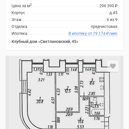
2
Цена за м
296 390
₽
Корпус
д.45
Этаж
6 из 9
Отделка
предчистовая
Ипотека
В ипотеку от 79 174
₽
/мес
Клубный дом «Светлановский, 45»