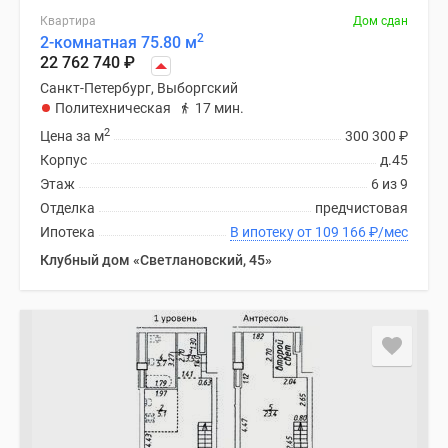
Квартира
Дом сдан
2
2-комнатная 75.80 м
22 762 740
₽
Санкт-Петербург, Выборгский
Политехническая
17 мин.
2
Цена за м
300 300
₽
Корпус
д.45
Этаж
6 из 9
Отделка
предчистовая
Ипотека
В ипотеку от 109 166
₽
/мес
Клубный дом «Светлановский, 45»