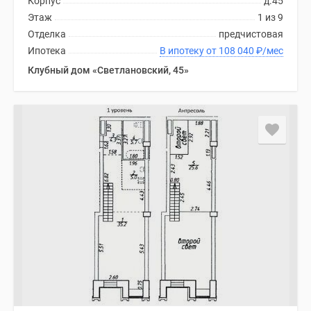
Корпус
д.45
Этаж
1 из 9
Отделка
предчистовая
Ипотека
В ипотеку от 108 040
₽
/мес
Клубный дом «Светлановский, 45»