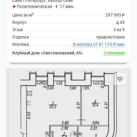
Санкт-Петербург, Выборгский
Политехническая
17 мин.
2
Цена за м
297 995
₽
Корпус
д.45
Этаж
3 из 9
Отделка
предчистовая
Ипотека
В ипотеку от 81 174
₽
/мес
Клубный дом «Светлановский, 45»
3 похожих