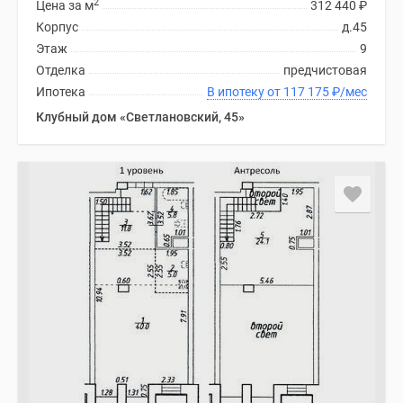
2
Цена за м
312 440
₽
Корпус
д.45
Этаж
9
Отделка
предчистовая
Ипотека
В ипотеку от 117 175
₽
/мес
Клубный дом «Светлановский, 45»