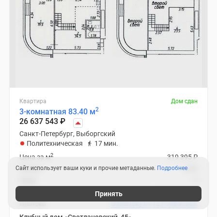
Квартира
Дом сдан
2
3-комнатная 83.40 м
26 637 543
₽
Санкт-Петербург, Выборгский
Политехническая
17 мин.
2
Цена за м
319 395
₽
Сайт использует ваши куки и прочие метаданные.
Корпус
Подробнее
д.45
Этаж
9
Отделка
предчистовая
Принять
Ипотека
В ипотеку от 127 748
₽
/мес