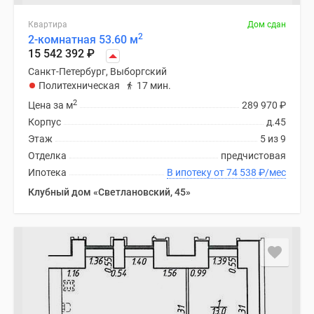
Квартира
Дом сдан
2
2-комнатная 53.60 м
15 542 392
₽
Санкт-Петербург, Выборгский
Политехническая
17 мин.
2
Цена за м
289 970
₽
Корпус
д.45
Этаж
5 из 9
Отделка
предчистовая
Ипотека
В ипотеку от 74 538
₽
/мес
Клубный дом «Светлановский, 45»