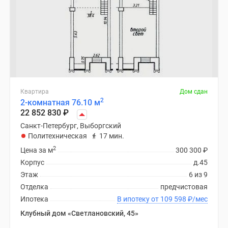
Квартира
Дом сдан
2
2-комнатная 76.10 м
22 852 830
₽
Санкт-Петербург, Выборгский
Политехническая
17 мин.
2
Цена за м
300 300
₽
Корпус
д.45
Этаж
6 из 9
Отделка
предчистовая
Ипотека
В ипотеку от 109 598
₽
/мес
Клубный дом «Светлановский, 45»