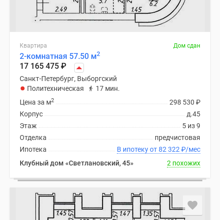
Квартира
Дом сдан
2
2-комнатная 57.50 м
17 165 475
₽
Санкт-Петербург, Выборгский
Политехническая
17 мин.
2
Цена за м
298 530
₽
Корпус
д.45
Этаж
5 из 9
Отделка
предчистовая
Ипотека
В ипотеку от 82 322
₽
/мес
Клубный дом «Светлановский, 45»
2 похожих