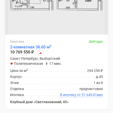
Квартира
Дом сдан
2
2-комнатная 36.60 м
10 769 550
₽
Санкт-Петербург, Выборгский
Политехническая
17 мин.
2
Цена за м
294 250
₽
Корпус
д.45
Этаж
1 из 9
Отделка
предчистовая
Ипотека
В ипотеку от 51 649
₽
/мес
Клубный дом «Светлановский, 45»