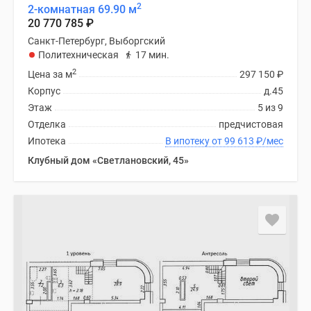
2
2-комнатная 69.90 м
20 770 785
₽
Санкт-Петербург, Выборгский
Политехническая
17 мин.
2
Цена за м
297 150
₽
Корпус
д.45
Этаж
5 из 9
Отделка
предчистовая
Ипотека
В ипотеку от 99 613
₽
/мес
Клубный дом «Светлановский, 45»