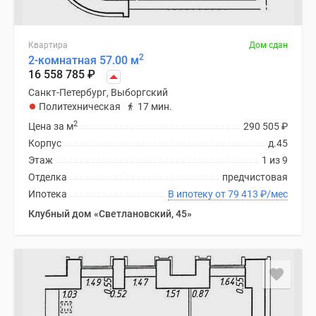
Квартира
Дом сдан
2
2-комнатная 57.00 м
16 558 785
₽
Санкт-Петербург, Выборгский
Политехническая
17 мин.
2
Цена за м
290 505
₽
Корпус
д.45
Этаж
1 из 9
Отделка
предчистовая
Ипотека
В ипотеку от 79 413
₽
/мес
Клубный дом «Светлановский, 45»