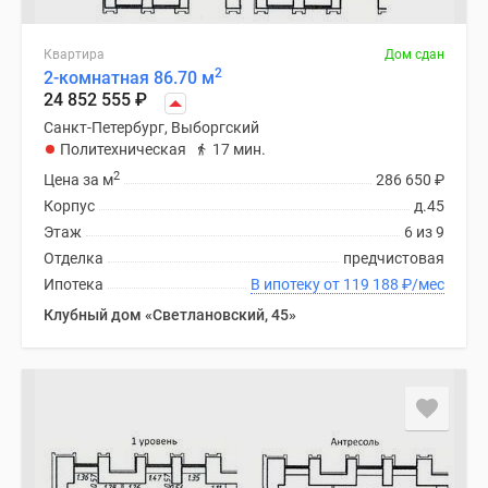
Квартира
Дом сдан
2
2-комнатная 86.70 м
24 852 555
₽
Санкт-Петербург, Выборгский
Политехническая
17 мин.
2
Цена за м
286 650
₽
Корпус
д.45
Этаж
6 из 9
Отделка
предчистовая
Ипотека
В ипотеку от 119 188
₽
/мес
Клубный дом «Светлановский, 45»