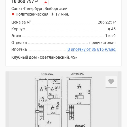
18 060 797
₽
Санкт-Петербург, Выборгский
Политехническая
17 мин.
2
Цена за м
286 225
₽
Корпус
д.45
Этаж
1 из 9
Отделка
предчистовая
Ипотека
В ипотеку от 86 616
₽
/мес
Клубный дом «Светлановский, 45»