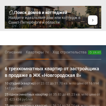
Поиск домов и коттеджей
Найдите идеальный дом или коттедж в
Санкт-Петербурге и области
Описание
Квартиры
Ход строительства
74
29.07.26
6 трехкомнатных квартир от застройщика
в продаже в ЖК «Новгородская 8»
10 студий (квартир)
от 23.02 до 31.70 кв. м по цене от 16 994
147 рублей
25 однокомнатных квартир
от 35.83 до 41.23 кв. м по цене от
21 423 434 рублей
25 двухкомнатных квартир
от 56.14 до 74.74 кв. м по цене от