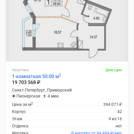
Квартира
Дом сдан
2
1-комнатная 50.00 м
19 703 568
₽
Санкт-Петербург, Приморский
Пионерская
4 мин.
2
Цена за м
394 071
₽
Корпус
42
Этаж
9 из 16
Отделка
нет
Ипотека
В ипотеку от 94 494
₽
/мес