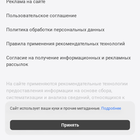
Реклама на сайте
Пользовательское соглашение
Политика обработки персональных данных
Правила применения рекомендательных технологий
Согласие на получение информационных и рекламных
рассылок
На сайте применяются рекомендательные технологии
предоставления информации на основе сбора,
систематизации и анализа сведений, относящихся к
предпочтениям пользователей сети «Интернет»,
Сайт использует ваши куки и прочие метаданные.
Подробнее
находящихся на территории Российской Федерации.
© 2011—2026 Новострой-СПб. Все права защищены. Всё,
Принять
что нужно знать о новостройках