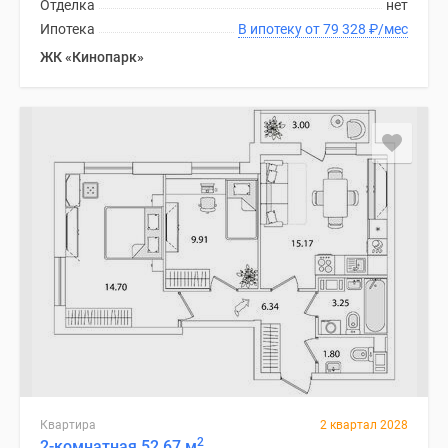
Отделка
нет
Коттеджные
Ипотека
В ипотеку от 79 328
₽
/мес
поселки
ЖК «Кинопарк»
в
Ленинградской
обл
Готовые
коттеджные
поселки
Строящиеся
коттеджные
поселки
Коттеджные
поселки
у
леса
Коттеджные
поселки
у
Квартира
2 квартал 2028
2
водоема
2-комнатная 52.67 м