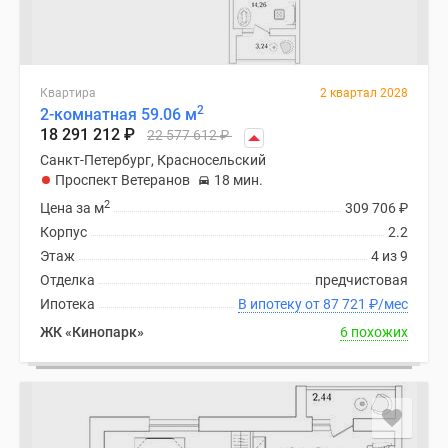
Квартира
2 квартал 2028
2
2-комнатная 59.06 м
18 291 212
₽
22 577 612
₽
Санкт-Петербург, Красносельский
Проспект Ветеранов
18 мин.
2
Цена за м
309 706
₽
Корпус
2.2
Этаж
4 из 9
Отделка
предчистовая
Ипотека
В ипотеку от 87 721
₽
/мес
ЖК «Кинопарк»
6 похожих