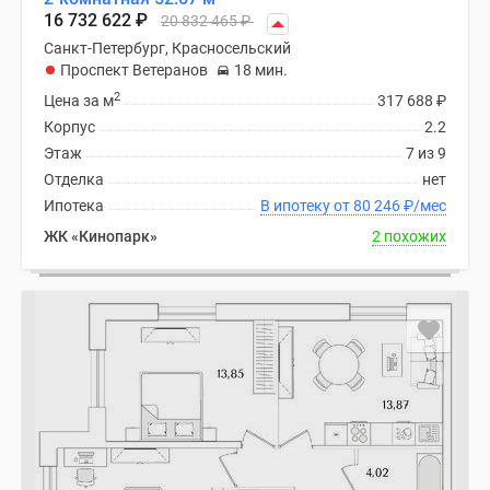
16 732 622
₽
20 832 465
₽
Коттеджные
поселки
Санкт-Петербург, Красносельский
Проспект Ветеранов
18 мин.
в
2
ипотеку
Цена за м
317 688
₽
Бизнес-
Корпус
2.2
центры
Этаж
7 из 9
Коттеджи
Отделка
нет
Траншевая
Ипотека
В ипотеку от 80 246
₽
/мес
ипотека
ЖК «Кинопарк»
2 похожих
Скидки
и
акции
Макс
Рассрочка