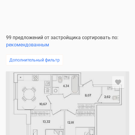
комнатные
и
более
Готовые
новостройки
99 предложений от застройщика сортировать по:
3-
рекомендованным
комнатные
Военная
Дополнительный фильтр
ипотека
Покупателю
Новостройки
Санкт-
Петербурга
Видеообзор
новостроек
Семейная
ипотека
Аналитика
рынка