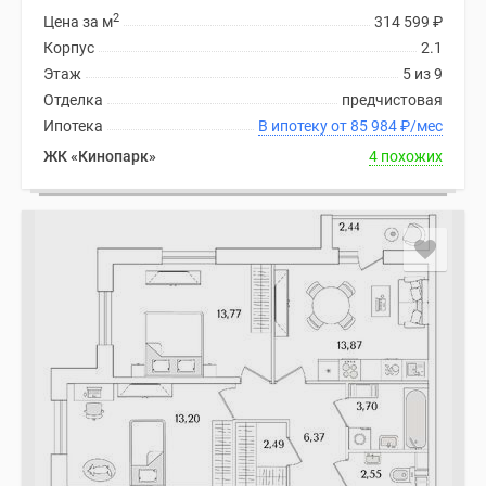
2
Цена за м
314 599
₽
Корпус
2.1
Этаж
5 из 9
Отделка
предчистовая
Ипотека
В ипотеку от 85 984
₽
/мес
ЖК «Кинопарк»
4 похожих