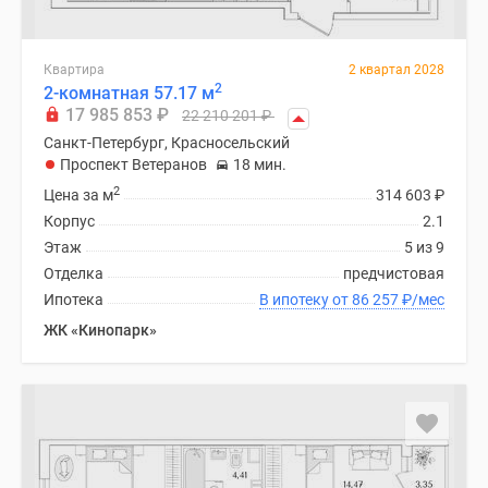
Квартира
2 квартал 2028
2
2-комнатная 57.17 м
17 985 853
₽
22 210 201
₽
Санкт-Петербург, Красносельский
Проспект Ветеранов
18 мин.
2
Цена за м
314 603
₽
Корпус
2.1
Этаж
5 из 9
Отделка
предчистовая
Ипотека
В ипотеку от 86 257
₽
/мес
ЖК «Кинопарк»