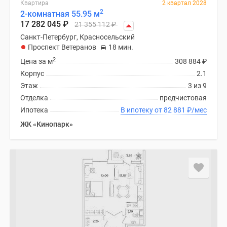
Квартира
2 квартал 2028
2
2-комнатная 55.95 м
17 282 045
₽
21 355 112
₽
Санкт-Петербург, Красносельский
Проспект Ветеранов
18 мин.
2
Цена за м
308 884
₽
Корпус
2.1
Этаж
3 из 9
Отделка
предчистовая
Ипотека
В ипотеку от 82 881
₽
/мес
ЖК «Кинопарк»