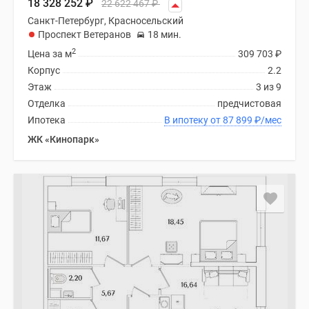
18 328 252
₽
22 622 467
₽
Санкт-Петербург, Красносельский
Проспект Ветеранов
18 мин.
2
Цена за м
309 703
₽
Корпус
2.2
Этаж
3 из 9
Отделка
предчистовая
Ипотека
В ипотеку от 87 899
₽
/мес
ЖК «Кинопарк»