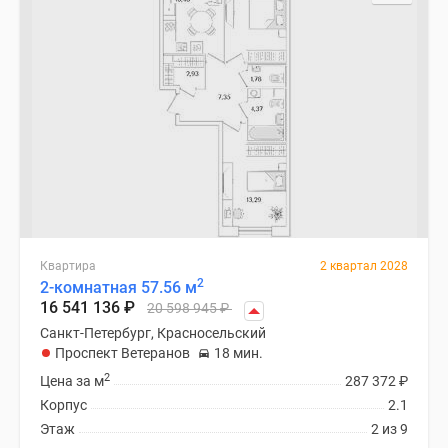
Квартиры
со
скидками
до
25%
Новостройки
премиум-
класса
Новостройки
бизнес-
класса
Квартира
2 квартал 2028
Дома
2
2-комнатная 57.56 м
и
16 541 136
₽
20 598 945
₽
коттеджи
Санкт-Петербург, Красносельский
Коттеджные
Проспект Ветеранов
18 мин.
поселки
2
Цена за м
287 372
₽
в
Корпус
2.1
Санкт-
Этаж
2 из 9
Петербурге