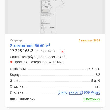
Квартира
2 квартал 2028
2
2-комнатная 56.60 м
17 298 163
₽
21 522 149
₽
Санкт-Петербург, Красносельский
Проспект Ветеранов
18 мин.
2
Цена за м
305 621
₽
Корпус
2.2
Этаж
5 из 9
Отделка
нет
Ипотека
В ипотеку от 82 959
₽
/мес
ЖК «Кинопарк»
3 похожих