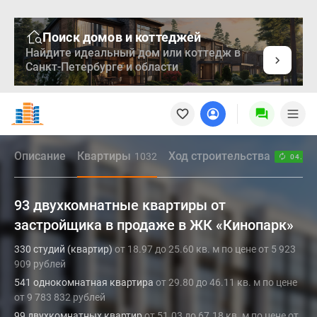
Поиск домов и коттеджей
Найдите идеальный дом или коттедж в
Санкт-Петербурге и области
Новостройки
Квартиры
Ипотека
Медиа
Описание
Квартиры
Ход строительства
1032
04.08.
О
проекте
Контакты
93 двухкомнатные квартиры от
Реклама
застройщика в продаже в ЖК «Кинопарк»
на
330 студий (квартир)
от 18.97 до 25.60 кв. м по цене от 5 923
сайте
909 рублей
Vk
541 однокомнатная квартира
от 29.80 до 46.11 кв. м по цене
Дзен
от 9 783 832 рублей
Продавцы
99 двухкомнатных квартир
от 51.03 до 67.18 кв. м по цене от