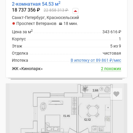
2
2-комнатная 54.53 м
18 737 356
₽
22 858 313
₽
Санкт-Петербург, Красносельский
Проспект Ветеранов
18 мин.
2
Цена за м
343 616
₽
Корпус
1
Этаж
5 из 9
Отделка
чистовая
Ипотека
В ипотеку от 89 861
₽
/мес
ЖК «Кинопарк»
2 похожих