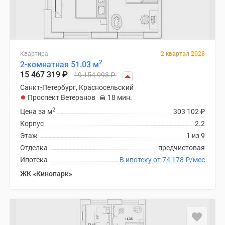
Панорамы
новостроек
1-
комнатные
Квартира
2 квартал 2028
Субсидированная
2
2-комнатная 51.03 м
застройщиком
15 467 319
₽
19 154 993
₽
Мнение
Санкт-Петербург, Красносельский
эксперта
Проспект Ветеранов
18 мин.
Студии
2
Цена за м
303 102
₽
Ипотечный
Корпус
2.2
калькулятор
Этаж
1 из 9
Новости
Отделка
предчистовая
недвижимости
Ипотека
В ипотеку от 74 178
₽
/мес
Новостройки
ЖК «Кинопарк»
Ленинградской
области
ИТ-
ипотека