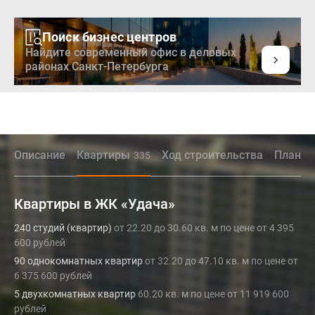
Поиск бизнес центров
Найдите современный офис в деловых
районах Санкт-Петербурга
Описание
Квартиры
Ход строительства
Планир
335
Квартиры в ЖК «Удача»
240 студий (квартир)
от 22.20 до 30.60 кв. м по цене от 4 395
600 рублей
90 однокомнатных квартир
от 32.20 до 47.10 кв. м по цене от
6 375 600 рублей
5 двухкомнатных квартир
60.20 кв. м по цене от 11 919 600
рублей