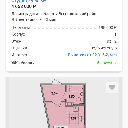
Студия 23.50 м
4 653 000
₽
Ленинградская область, Всеволожский район
Девяткино
23 мин.
2
Цена за м
198 000
₽
Корпус
1
Этаж
1 из 12
Отделка
под чистовую
Ипотека
В ипотеку от 22 315
₽
/мес
ЖК «Удача»
5 похожих