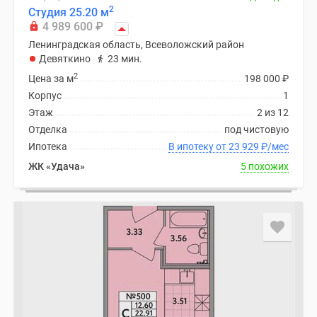
2
Студия 25.20 м
4 989 600
₽
Ленинградская область, Всеволожский район
Девяткино
23 мин.
2
Цена за м
198 000
₽
Корпус
1
Этаж
2 из 12
Отделка
под чистовую
Ипотека
В ипотеку от 23 929
₽
/мес
ЖК «Удача»
5 похожих