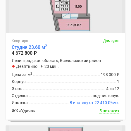
Квартира
Дом сдан
2
Студия 23.60 м
4 672 800
₽
Ленинградская область, Всеволожский район
Девяткино
23 мин.
2
Цена за м
198 000
₽
Корпус
1
Этаж
4 из 12
Отделка
под чистовую
Ипотека
В ипотеку от 22 410
₽
/мес
ЖК «Удача»
5 похожих