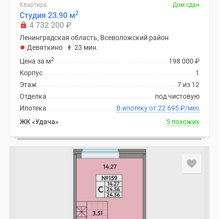
Квартира
Дом сдан
2
Студия 23.90 м
4 732 200
₽
Ленинградская область, Всеволожский район
Девяткино
23 мин.
2
Цена за м
198 000
₽
Корпус
1
Этаж
7 из 12
Отделка
под чистовую
Ипотека
В ипотеку от 22 695
₽
/мес
ЖК «Удача»
5 похожих