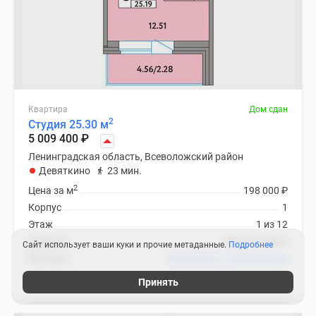
Квартира
Дом сдан
2
Студия 25.30 м
5 009 400
₽
Ленинградская область, Всеволожский район
Девяткино
23 мин.
2
Цена за м
198 000
₽
Корпус
1
Этаж
1 из 12
Отделка
под чистовую
Сайт использует ваши куки и прочие метаданные.
Подробнее
Ипотека
В ипотеку от 24 024
₽
/мес
ЖК «Удача»
5 похожих
Принять