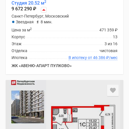
2
Студия 20.52 м
9 672 290
₽
Санкт-Петербург, Московский
Звездная
8 мин.
2
Цена за м
471 359
₽
Корпус
13
Этаж
3 из 16
Отделка
чистовая
Ипотека
В ипотеку от 46 386
₽
/мес
ЖК «АВЕНЮ-АПАРТ ПУЛКОВО»