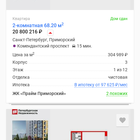
Квартира
Дом сдан
2
2-комнатная 68.20 м
20 800 216
₽
Санкт-Петербург, Приморский
Комендантский проспект
15 мин.
2
Цена за м
304 989
₽
Корпус
3
Этаж
1 из 12
Отделка
чистовая
Ипотека
В ипотеку от 97 625
₽
/мес
ЖК «Прайм Приморский»
2 похожих