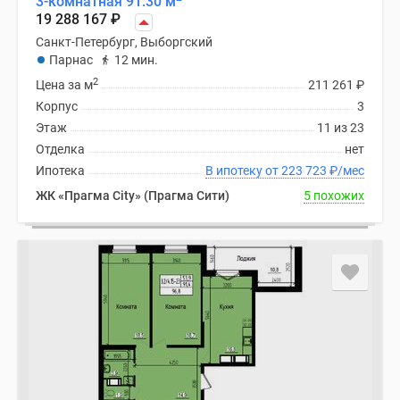
3-комнатная 91.30 м
19 288 167
₽
Санкт-Петербург, Выборгский
Парнас
12 мин.
2
Цена за м
211 261
₽
Корпус
3
Этаж
11 из 23
Отделка
нет
Ипотека
В ипотеку от 223 723
₽
/мес
ЖК «Прагма City» (Прагма Сити)
5 похожих