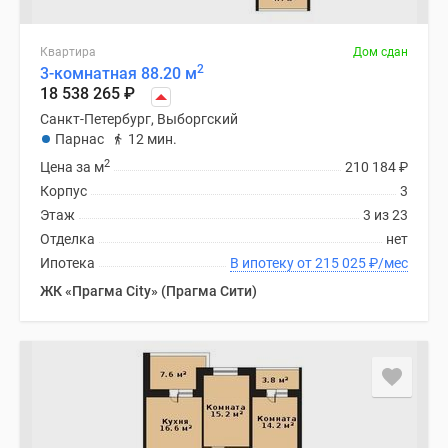
Квартира
Дом сдан
2
3-комнатная 88.20 м
18 538 265
₽
Санкт-Петербург, Выборгский
Парнас
12 мин.
2
Цена за м
210 184
₽
Корпус
3
Этаж
3 из 23
Отделка
нет
Ипотека
В ипотеку от 215 025
₽
/мес
ЖК «Прагма City» (Прагма Сити)