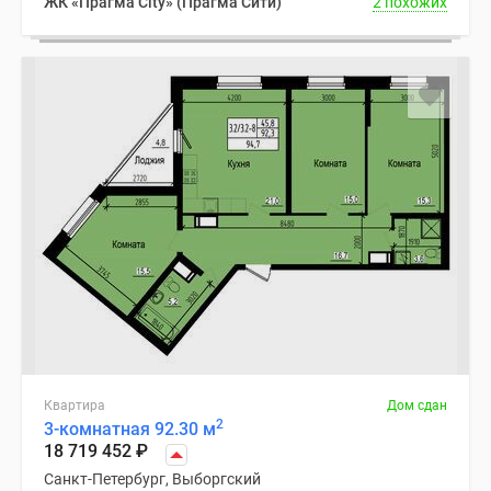
ЖК «Прагма City» (Прагма Сити)
2 похожих
Квартира
Дом сдан
2
3-комнатная 92.30 м
18 719 452
₽
Санкт-Петербург, Выборгский