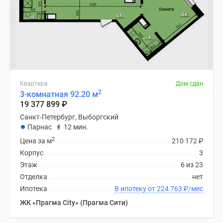
Квартира
Дом сдан
2
3-комнатная 92.20 м
19 377 899
₽
Санкт-Петербург, Выборгский
Парнас
12 мин.
2
Цена за м
210 172
₽
Корпус
3
Этаж
6 из 23
Отделка
нет
Ипотека
В ипотеку от 224 763
₽
/мес
ЖК «Прагма City» (Прагма Сити)