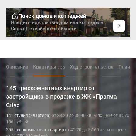
Поиск домов и коттеджей
Найдите идеальный дом или коттедж в
Санкт-Петербурге и области
Описание
Квартиры
Ход строительства
Планир
736
145 трехкомнатных квартир от
застройщика в продаже в ЖК «Прагма
City»
141 студия (квартира)
от 28.20 до 38.40 кв. м по цене от 8 575
156 рублей
255 однокомнатных квартир
от 41.20 до 57.60 кв. м по цене