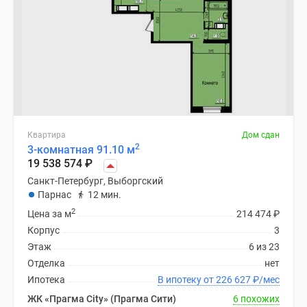
Квартира
Дом сдан
2
3-комнатная 91.10 м
19 538 574
₽
Санкт-Петербург, Выборгский
Парнас
12 мин.
2
Цена за м
214 474
₽
Корпус
3
Этаж
6 из 23
Отделка
нет
Ипотека
В ипотеку от 226 627
₽
/мес
ЖК «Прагма City» (Прагма Сити)
6 похожих