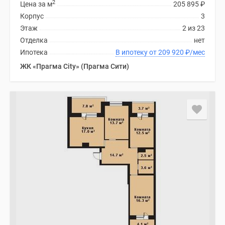
2
Цена за м
205 895
₽
Корпус
3
Этаж
2 из 23
Отделка
нет
Ипотека
В ипотеку от 209 920
₽
/мес
ЖК «Прагма City» (Прагма Сити)