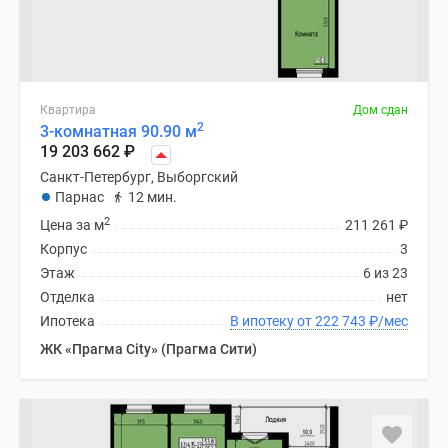
Квартира
Дом сдан
2
3-комнатная 90.90 м
19 203 662
₽
Санкт-Петербург, Выборгский
Парнас
12 мин.
2
Цена за м
211 261
₽
Корпус
3
Этаж
6 из 23
Отделка
нет
Ипотека
В ипотеку от 222 743
₽
/мес
ЖК «Прагма City» (Прагма Сити)