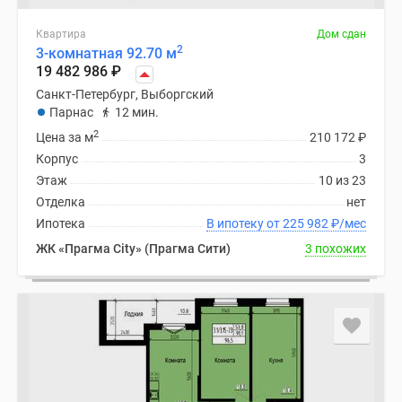
Квартира
Дом сдан
2
3-комнатная 92.70 м
19 482 986
₽
Санкт-Петербург, Выборгский
Парнас
12 мин.
2
Цена за м
210 172
₽
Корпус
3
Этаж
10 из 23
Отделка
нет
Ипотека
В ипотеку от 225 982
₽
/мес
ЖК «Прагма City» (Прагма Сити)
3 похожих