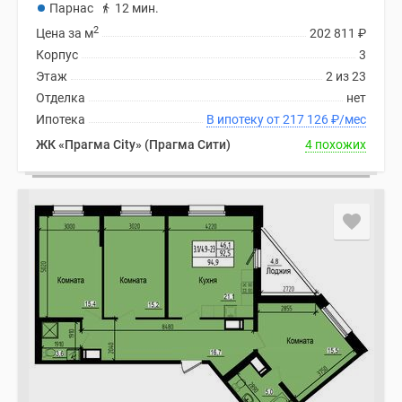
Парнас
12 мин.
2
Цена за м
202 811
₽
Корпус
3
Этаж
2 из 23
Отделка
нет
Ипотека
В ипотеку от 217 126
₽
/мес
ЖК «Прагма City» (Прагма Сити)
4 похожих