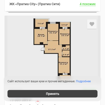
ЖК «Прагма City» (Прагма Сити)
4 похожих
Сайт использует ваши куки и прочие метаданные.
Подробнее
Квартира
Дом сдан
Принять
2
3-комнатная 93.30 м
19 609 089
₽