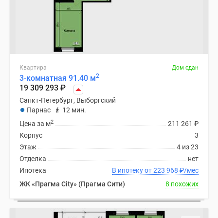
Квартира
Дом сдан
2
3-комнатная 91.40 м
19 309 293
₽
Санкт-Петербург, Выборгский
Парнас
12 мин.
2
Цена за м
211 261
₽
Корпус
3
Этаж
4 из 23
Отделка
нет
Ипотека
В ипотеку от 223 968
₽
/мес
ЖК «Прагма City» (Прагма Сити)
8 похожих