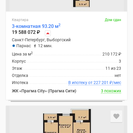
Квартира
Дом сдан
2
3-комнатная 93.20 м
19 588 072
₽
Санкт-Петербург, Выборгский
Парнас
12 мин.
2
Цена за м
210 172
₽
Корпус
3
Этаж
11 из 23
Отделка
нет
Ипотека
В ипотеку от 227 201
₽
/мес
ЖК «Прагма City» (Прагма Сити)
3 похожих