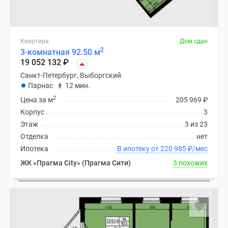
Квартира
Дом сдан
2
3-комнатная 92.50 м
19 052 132
₽
Санкт-Петербург, Выборгский
Парнас
12 мин.
2
Цена за м
205 969
₽
Корпус
3
Этаж
3 из 23
Отделка
нет
Ипотека
В ипотеку от 220 985
₽
/мес
ЖК «Прагма City» (Прагма Сити)
3 похожих