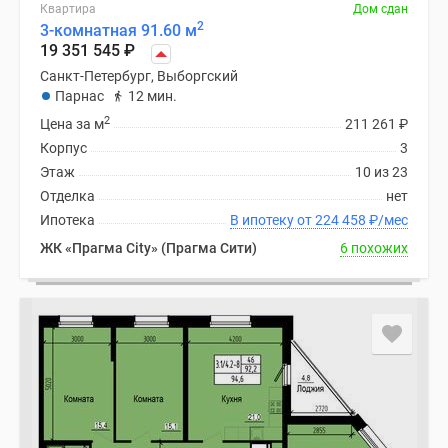
Квартира
Дом сдан
2
3-комнатная 91.60 м
19 351 545
₽
Санкт-Петербург, Выборгский
Парнас
12 мин.
2
Цена за м
211 261
₽
Корпус
3
Этаж
10 из 23
Отделка
нет
Ипотека
В ипотеку от 224 458
₽
/мес
ЖК «Прагма City» (Прагма Сити)
6 похожих