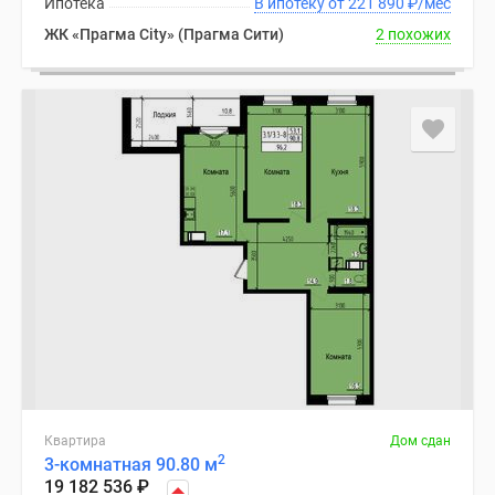
Ипотека
В ипотеку от 221 890
₽
/мес
ЖК «Прагма City» (Прагма Сити)
2 похожих
Квартира
Дом сдан
2
3-комнатная 90.80 м
19 182 536
₽