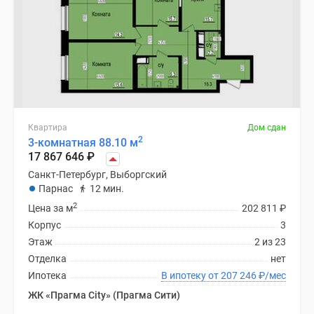
Квартира
Дом сдан
2
3-комнатная 88.10 м
17 867 646
₽
Санкт-Петербург, Выборгский
Парнас
12 мин.
2
Цена за м
202 811
₽
Корпус
3
Этаж
2 из 23
Отделка
нет
Ипотека
В ипотеку от 207 246
₽
/мес
ЖК «Прагма City» (Прагма Сити)