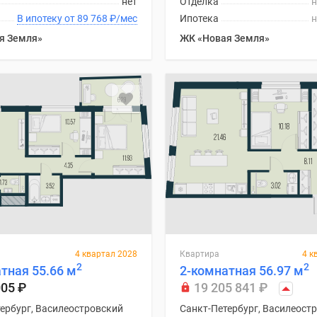
нет
Отделка
н
В ипотеку от 89 768
₽
/мес
Ипотека
н
я Земля»
ЖК «Новая Земля»
4 квартал 2028
Квартира
4 к
2
2
тная 55.66 м
2-комнатная 56.97 м
005
₽
19 205 841
₽
ербург, Василеостровский
Санкт-Петербург, Василеост