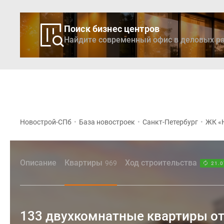
Поиск бизнес центров
Найдите современный офис в деловых ра
Новостройки
Кварти
Новострой-СПб
•
База новостроек
•
Санкт-Петербург
•
ЖК «
Описание
Квартиры
Ход строительства
969
21.0
133 двухкомнатные квартиры от