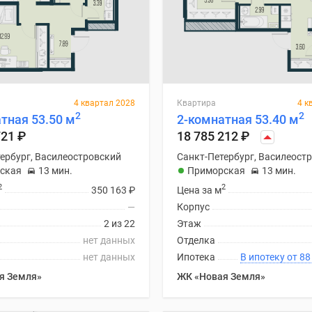
4 квартал 2028
Квартира
4 к
2
2
тная 53.50 м
2-комнатная 53.40 м
721
₽
18 785 212
₽
ербург, Василеостровский
Санкт-Петербург, Василеост
ская
13 мин.
Приморская
13 мин.
2
2
350 163
₽
Цена за м
—
Корпус
2 из 22
Этаж
нет данных
Отделка
нет данных
Ипотека
В ипоте
я Земля»
ЖК «Новая Земля»