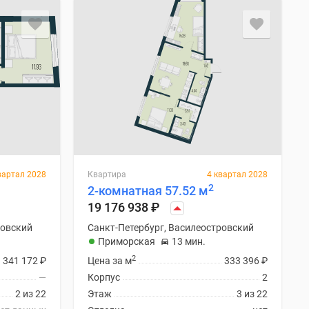
вартал 2028
Квартира
4 квартал 2028
2
2-комнатная 57.52 м
19 176 938
₽
ровский
Санкт-Петербург, Василеостровский
Приморская
13 мин.
2
341 172
₽
Цена за м
333 396
₽
—
Корпус
2
2 из 22
Этаж
3 из 22