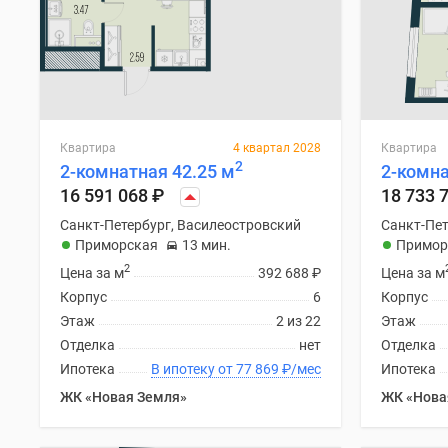
Квартира
4 квартал 2028
Квартира
2
2-комнатная 42.25 м
2-комна
16 591 068
₽
18 733 
Санкт-Петербург, Василеостровский
Санкт-Пет
Приморская
13 мин.
Примор
2
Цена за м
392 688
₽
Цена за м
Корпус
6
Корпус
Этаж
2 из 22
Этаж
Отделка
нет
Отделка
Ипотека
В ипотеку от 77 869
₽
/мес
Ипотека
ЖК «Новая Земля»
ЖК «Нова