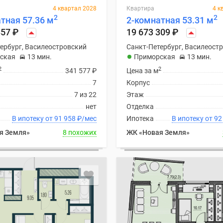
4 квартал 2028
Квартира
4 к
2
2
тная 57.36 м
2-комнатная 53.31 м
857
₽
19 673 309
₽
ербург, Василеостровский
Санкт-Петербург, Василеост
ская
13 мин.
Приморская
13 мин.
2
2
341 577
₽
Цена за м
7
Корпус
7 из 22
Этаж
нет
Отделка
В ипотеку от 91 958
₽
/мес
Ипотека
В ипоте
я Земля»
8 похожих
ЖК «Новая Земля»