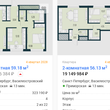
4 квартал 2028
Квартира
4 к
2
2
тная 59.18 м
2-комнатная 56.13 м
6 384
₽
19 149 984
₽
ербург, Василеостровский
Санкт-Петербург, Василеост
ская
13 мин.
Приморская
13 мин.
2
2
323 190
₽
Цена за м
4
Корпус
2 из 22
Этаж