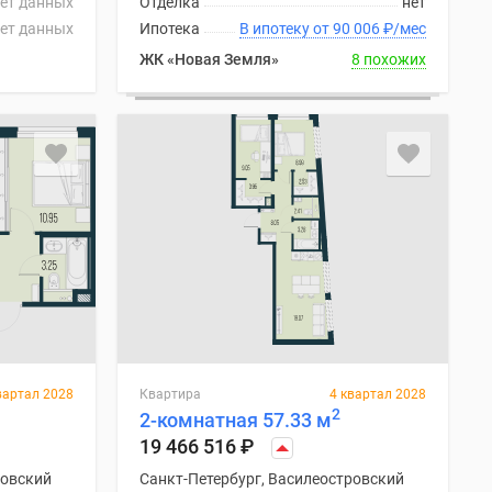
ет данных
Отделка
нет
ет данных
Ипотека
В ипотеку от 90 006
₽
/мес
ЖК «Новая Земля»
8 похожих
вартал 2028
Квартира
4 квартал 2028
2
2-комнатная 57.33 м
19 466 516
₽
ровский
Санкт-Петербург, Василеостровский