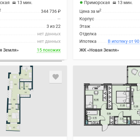
ская
13 мин.
Приморская
13 мин.
2
2
344 736
₽
Цена за м
—
Корпус
3 из 22
Этаж
нет данных
Отделка
нет данных
Ипотека
В ипоте
я Земля»
15 похожих
ЖК «Новая Земля»