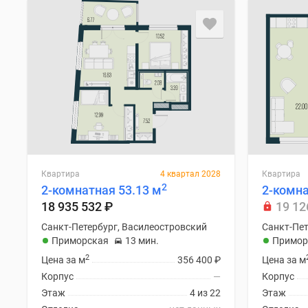
Квартира
4 квартал 2028
Квартира
2
2-комнатная 53.13 м
2-комна
18 935 532
₽
19 12
Санкт-Петербург, Василеостровский
Санкт-Пет
Приморская
13 мин.
Примор
2
Цена за м
356 400
₽
Цена за м
Корпус
—
Корпус
Этаж
4 из 22
Этаж