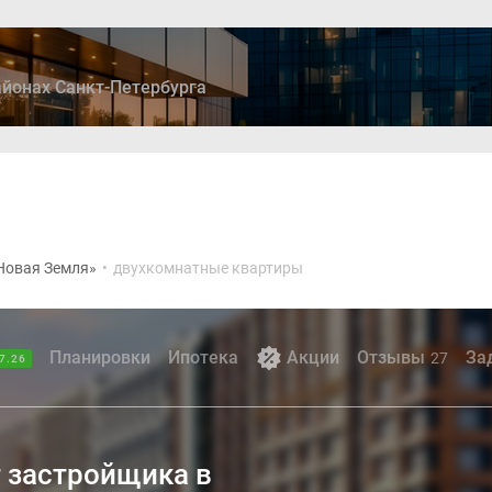
йонах Санкт-Петербурга
ры
Дома и коттеджи
Ипотека
Медиа
Консультация
Новая Земля»
•
двухкомнатные квартиры
Планировки
Ипотека
Акции
Отзывы
За
27
7.26
 застройщика в