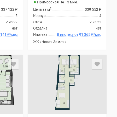
Приморская
13 мин.
2
337 122
₽
Цена за м
339 552
₽
5
Корпус
4
2 из 22
Этаж
2 из 22
нет
Отделка
нет
ку от 90 141
₽
/мес
Ипотека
В ипотеку от 91 365
₽
/мес
ЖК «Новая Земля»