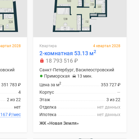
вартал 2028
Квартира
4 квартал 2028
2
2-комнатная 53.13 м
18 793 516
₽
ровский
Санкт-Петербург, Василеостровский
Приморская
13 мин.
2
351 783
₽
Цена за м
353 727
₽
4
Корпус
—
2 из 22
Этаж
3 из 22
нет
Отделка
нет данных
ку от 88 167
₽
/мес
Ипотека
нет данных
ЖК «Новая Земля»