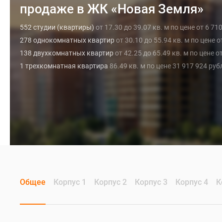
продаже в ЖК «Новая Земля»
552 студии (квартиры)
от 17.30 до 39.07 кв. м по цене от 6 71
278 однокомнатных квартир
от 30.10 до 55.94 кв. м по цене 
138 двухкомнатных квартир
от 42.25 до 65.49 кв. м по цене о
1 трехкомнатная квартира
86.49 кв. м по цене 31 917 924 руб
Общее
Корпус 1
Корпус 2
Корпус 3
Корпус 4
К