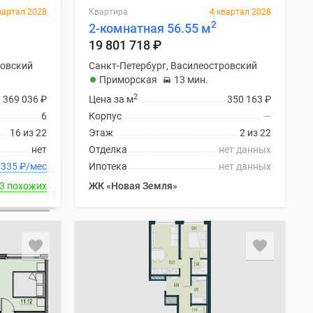
вартал 2028
Квартира
4 квартал 2028
2
2-комнатная 56.55 м
19 801 718
₽
ровский
Санкт-Петербург, Василеостровский
Приморская
13 мин.
2
369 036
₽
Цена за м
350 163
₽
6
Корпус
—
16 из 22
Этаж
2 из 22
нет
Отделка
нет данных
ку от 92 335
₽
/мес
Ипотека
нет данных
3 похожих
ЖК «Новая Земля»