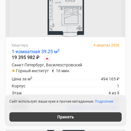
Квартира
4 квартал 2026
2
1-комнатная 39.25 м
19 395 982
₽
Санкт-Петербург, Василеостровский
Горный институт
16 мин.
2
Цена за м
494 165
₽
Корпус
1
Этаж
4 из 9
Отделка
нет
Сайт использует ваши куки и прочие метаданные.
Подробнее
Ипотека
В ипотеку от 224 973
₽
/мес
ЖК «Монодом Арт»
Принять