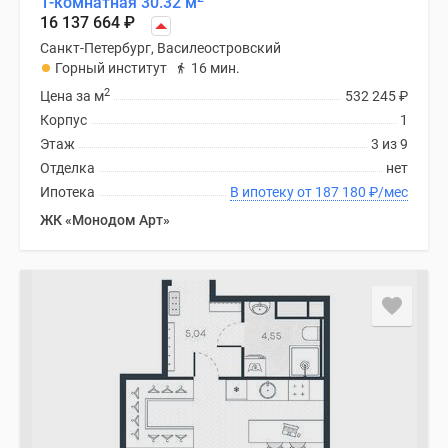
1-комнатная 30.32 м
16 137 664
₽
Санкт-Петербург, Василеостровский
Горный институт
16 мин.
2
Цена за м
532 245
₽
Корпус
1
Этаж
3 из 9
Отделка
нет
Ипотека
В ипотеку от 187 180
₽
/мес
ЖК «Монодом Арт»