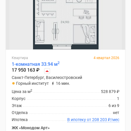
Квартира
4 квартал 2026
2
1-комнатная 33.94 м
17 950 163
₽
Санкт-Петербург, Василеостровский
Горный институт
16 мин.
2
Цена за м
528 879
₽
Корпус
1
Этаж
6 из 9
Отделка
нет
Ипотека
В ипотеку от 208 203
₽
/мес
ЖК «Монодом Арт»