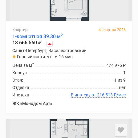
Квартира
4 квартал 2026
2
1-комнатная 39.30 м
18 666 560
₽
Санкт-Петербург, Василеостровский
Горный институт
16 мин.
2
Цена за м
474 976
₽
Корпус
1
Этаж
1 из 9
Отделка
нет
Ипотека
В ипотеку от 216 513
₽
/мес
ЖК «Монодом Арт»