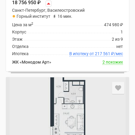
18 756 950
₽
Санкт-Петербург, Василеостровский
Горный институт
16 мин.
2
Цена за м
474 980
₽
Корпус
1
Этаж
2 из 9
Отделка
нет
Ипотека
В ипотеку от 217 561
₽
/мес
ЖК «Монодом Арт»
2 похожих