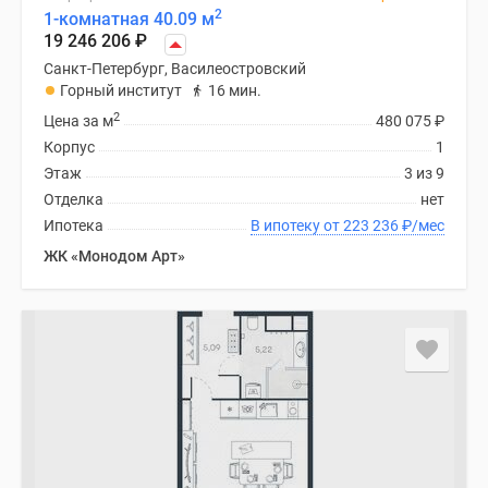
2
1-комнатная 40.09 м
19 246 206
₽
Санкт-Петербург, Василеостровский
Горный институт
16 мин.
2
Цена за м
480 075
₽
Корпус
1
Этаж
3 из 9
Отделка
нет
Ипотека
В ипотеку от 223 236
₽
/мес
ЖК «Монодом Арт»