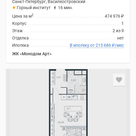
Санкт-Петербург, Василеостровский
Горный институт
16 мин.
2
Цена за м
474 976
₽
Корпус
1
Этаж
2 из 9
Отделка
нет
Ипотека
В ипотеку от 215 686
₽
/мес
ЖК «Монодом Арт»