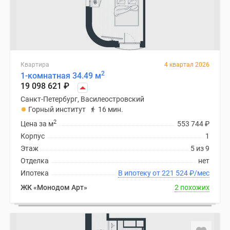
Квартира
4 квартал 2026
2
1-комнатная 34.49 м
19 098 621
₽
Санкт-Петербург, Василеостровский
Горный институт
16 мин.
2
Цена за м
553 744
₽
Корпус
1
Этаж
5 из 9
Отделка
нет
Ипотека
В ипотеку от 221 524
₽
/мес
ЖК «Монодом Арт»
2 похожих