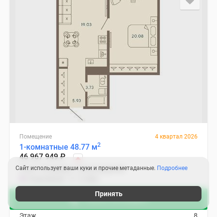
Помещение
4 квартал 2026
2
1-комнатные 48.77 м
46 967 949
₽
Сайт использует ваши куки и прочие метаданные.
Подробнее
Санкт-Петербург, Петроградский
Спортивная
12 мин.
2
Цена за м
963 050
₽
Принять
Узнать об акциях
Корпус
ЛАЙФ
Этаж
8