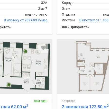
32А
Корпус
2 из 7
Этаж
под чистовую
Отделка
под
В ипотеку от 989 693
₽
/мес
Ипотека
В ипотеку от
ритет»
ЖК «Приоритет»
Дом сдан
Квартира
2
2
тная 62.00 м
2-комнатная 122.80 м