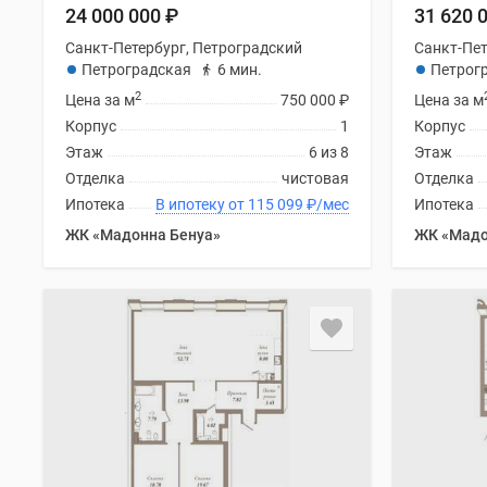
24 000 000
₽
31 620 
Санкт-Петербург, Петроградский
Санкт-Пет
Петроградская
6 мин.
Петрог
2
Цена за м
750 000
₽
Цена за м
Корпус
1
Корпус
Этаж
6 из 8
Этаж
Отделка
чистовая
Отделка
Ипотека
В ипотеку от 115 099
₽
/мес
Ипотека
ЖК «Мадонна Бенуа»
ЖК «Мадо