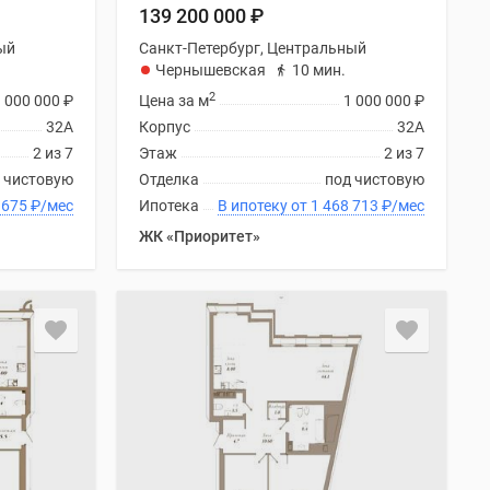
139 200 000
₽
ый
Санкт-Петербург, Центральный
Чернышевская
10 мин.
2
1 000 000
₽
Цена за м
1 000 000
₽
32А
Корпус
32А
2 из 7
Этаж
2 из 7
 чистовую
Отделка
под чистовую
 1 295 675
₽
/мес
Ипотека
В ипотеку от 1 468 713
₽
/мес
ЖК «Приоритет»