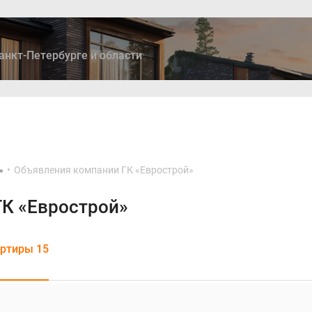
анкт-Петербурге и области
ры
Дома и коттеджи
Ипотека
Медиа
Консультация
»
•
Объявления компании ГК «Еврострой»
ГК «Еврострой»
ртиры 15