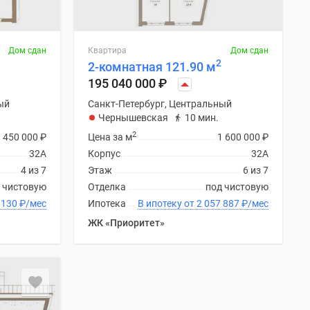
Дом сдан
Квартира
Дом сдан
2
2-комнатная 121.90 м
195 040 000
₽
ый
Санкт-Петербург, Центральный
Чернышевская
10 мин.
2
1 450 000
₽
Цена за м
1 600 000
₽
32А
Корпус
32А
4 из 7
Этаж
6 из 7
 чистовую
Отделка
под чистовую
 2 027 130
₽
/мес
Ипотека
В ипотеку от 2 057 887
₽
/мес
ЖК «Приоритет»