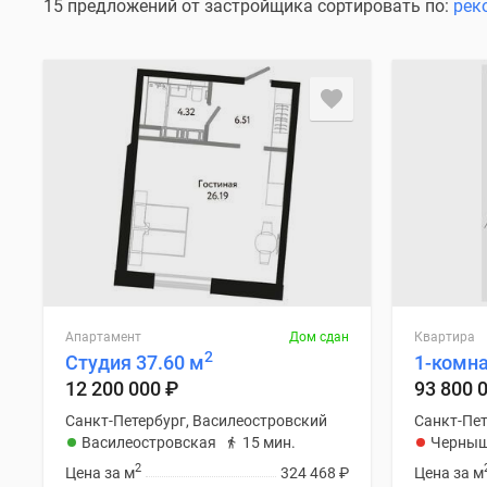
15 предложений от застройщика сортировать по:
рек
Апартамент
Дом сдан
Квартира
2
Студия 37.60 м
1-комна
12 200 000
₽
93 800 
Санкт-Петербург, Василеостровский
Санкт-Пет
Василеостровская
15 мин.
Черныш
2
Цена за м
324 468
₽
Цена за м