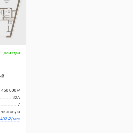
Дом сдан
ый
1 450 000
₽
32А
7
 чистовую
 3 682 493
₽
/мес