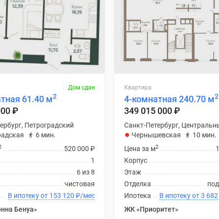
Дом сдан
Квартира
2
2
тная 61.40 м
4-комнатная 240.70 м
000
₽
349 015 000
₽
ербург, Петроградский
Санкт-Петербург, Центральн
радская
6 мин.
Чернышевская
10 мин.
2
2
520 000
₽
Цена за м
1
Корпус
6 из 8
Этаж
чистовая
Отделка
под
В ипотеку от 153 120
₽
/мес
Ипотека
В ипотеку от
нна Бенуа»
ЖК «Приоритет»