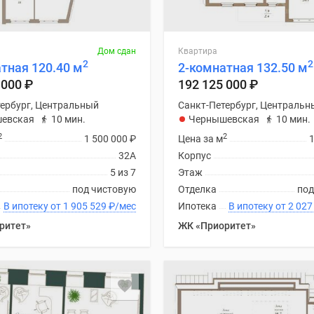
Дом сдан
Квартира
2
2
тная 120.40 м
2-комнатная 132.50 м
 000
₽
192 125 000
₽
ербург, Центральный
Санкт-Петербург, Центральн
евская
10 мин.
Чернышевская
10 мин.
2
2
1 500 000
₽
Цена за м
32А
Корпус
5 из 7
Этаж
под чистовую
Отделка
под
В ипотеку от 1 905 529
₽
/мес
Ипотека
В ипотеку от
ритет»
ЖК «Приоритет»