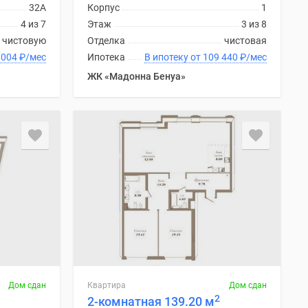
32А
Корпус
1
4 из 7
Этаж
3 из 8
 чистовую
Отделка
чистовая
 1 458 004
₽
/мес
Ипотека
В ипотеку от 109 440
₽
/мес
ЖК «Мадонна Бенуа»
Дом сдан
Квартира
Дом сдан
2
2-комнатная 139.20 м