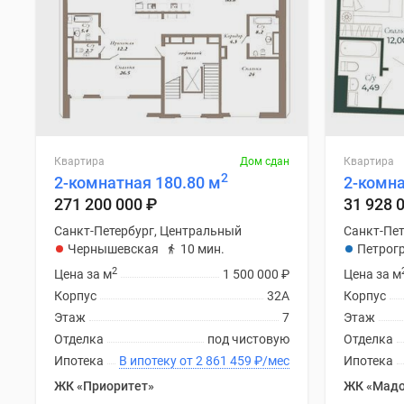
Квартира
Дом сдан
Квартира
2
2-комнатная 180.80 м
2-комна
271 200 000
₽
31 928 
Санкт-Петербург, Центральный
Санкт-Пет
Чернышевская
10 мин.
Петрог
2
Цена за м
1 500 000
₽
Цена за м
Корпус
32А
Корпус
Этаж
7
Этаж
Отделка
под чистовую
Отделка
Ипотека
В ипотеку от 2 861 459
₽
/мес
Ипотека
ЖК «Приоритет»
ЖК «Мадо