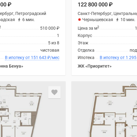
000
₽
122 800 000
₽
ербург, Петроградский
Санкт-Петербург, Центральн
радская
6 мин.
Чернышевская
10 мин.
2
2
510 000
₽
Цена за м
1
Корпус
5 из 8
Этаж
чистовая
Отделка
под
В ипотеку от 151 643
₽
/мес
Ипотека
В ипотеку от
нна Бенуа»
ЖК «Приоритет»