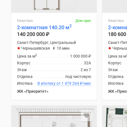
Квартира
Дом сдан
Квартира
2
2-комнатная 140.20 м
2-комна
140 200 000
₽
180 600
Санкт-Петербург, Центральный
Санкт-Пет
Чернышевская
10 мин.
Черныш
2
Цена за м
1 000 000
₽
Цена за м
Корпус
32А
Корпус
Этаж
2 из 7
Этаж
Отделка
под чистовую
Отделка
Ипотека
В ипотеку от 1 479 264
₽
/мес
Ипотека
ЖК «Приоритет»
ЖК «Прио