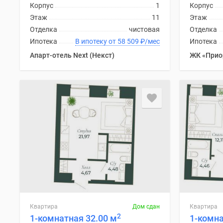
Корпус
1
Корпус
Этаж
11
Этаж
Отделка
чистовая
Отделка
Ипотека
В ипотеку от 58 509
₽
/мес
Ипотека
Апарт-отель Next (Некст)
ЖК «Прио
Квартира
Дом сдан
Квартира
2
1-комнатная 32.00 м
1-комна