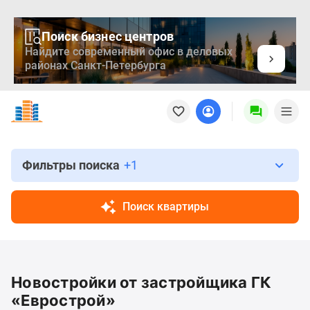
Поиск бизнес центров
Найдите современный офис в деловых
районах Санкт-Петербурга
Новостройки
Квартиры
Ипотека
Медиа
О
Фильтры поиска
+1
проекте
Контакты
Поиск квартиры
Реклама
на
сайте
Vk
Новостройки от застройщика ГК
Дзен
Продавцы
«Еврострой»