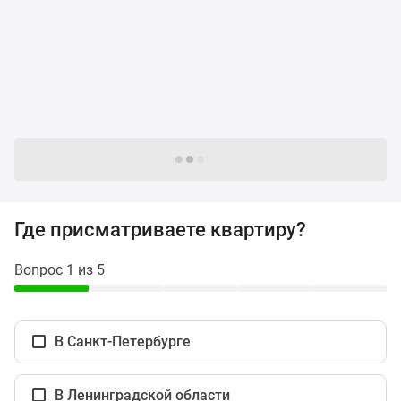
и
застройщики
Коммерческие
помещения
Квартиры
на
карте
Эксперты
Следующие -24 жилых комплекса
и
авторы
Машино-
Где присматриваете квартиру?
места
Специальные
Вопрос 1 из 5
предложения
Апартаменты
Новостройки
В Санкт-Петербурге
на
карте
4-
В Ленинградской области