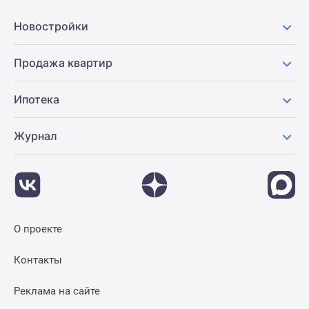
Панорамы
Новостройки
новостроек
1-
Продажа квартир
комнатные
Субсидированная
застройщиком
Ипотека
Мнение
эксперта
Журнал
Студии
Ипотечный
калькулятор
Новости
недвижимости
О проекте
Новостройки
Ленинградской
Контакты
области
ИТ-
Реклама на сайте
ипотека