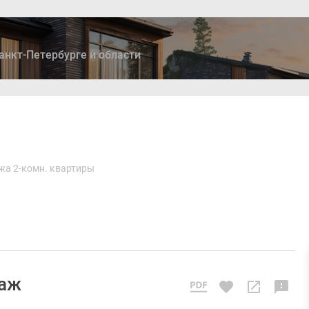
анкт-Петербурге и области
ры
Дома и коттеджи
Ипотека
Медиа
Консультация
жа 2-комн. квартиры
таж