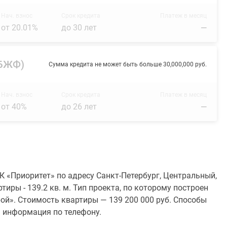
Нач. взнос
Срок кредита
Платеж в месяц
от 20.01%
до 30 лет
—
(БЖФ)
Сумма кредита не может быть больше 30,000,000 руб.
Нач. взнос
Срок кредита
Платеж в месяц
от 40%
до 26 лет
—
 «Приоритет» по адресу Санкт-Петербург, Центральный,
ртиры - 139.2 кв. м. Тип проекта, по которому построен
й». Стоимость квартиры — 139 200 000 руб. Способы
я информация по телефону.