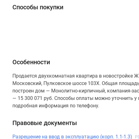
у
Способы покупки
водоема
Коттеджные
поселки
в
ипотеку
Бизнес-
центры
Коттеджи
Траншевая
Особенности
ипотека
Скидки
Продается двухкомнатная квартира в новостройке Ж
и
Московский, Пулковское шоссе 103Х. Общая площадь к
акции
Макс
построен дом — Монолитно-кирпичный, компания-заст
Рассрочка
— 15 300 071 руб. Способы оплаты можно уточнить у 
подробная информация по телефону.
Правовые документы
Разрешение на ввод в эксплуатацию (корп. 1.1-1.3)
P