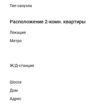
Коттеджные
Тип санузла
поселки
в
Санкт-
Расположение 2-комн. квартиры
Петербурге
Коттеджные
Локация
поселки
в
Метро
Ленинградской
обл
Готовые
коттеджные
поселки
Ж/Д-станция
Строящиеся
коттеджные
поселки
Коттеджные
Шоссе
поселки
Дом
у
леса
Адрес
Коттеджные
поселки