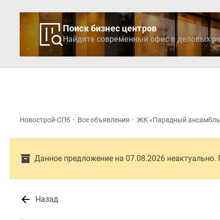
Поиск бизнес центров
Найдите современный офис в деловых ра
Новостройки
Квартиры
Ипотека
Медиа
О
Новострой-СПб
•
Все объявления
•
ЖК «Парадный ансамбль
проекте
Контакты
Реклама
на
Данное предложение на 07.08.2026 неактуально.
сайте
Vk
Дзен
Продавцы
Назад
и
застройщики