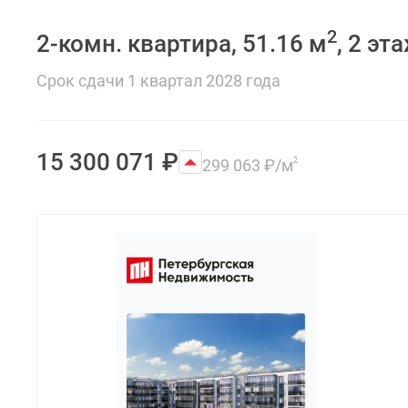
Коммерческие
помещения
2
Квартиры
2-комн. квартира, 51.16 м
, 2 эт
на
карте
Срок сдачи 1 квартал 2028 года
Эксперты
и
авторы
Машино-
15 300 071
₽
299 063
₽
/м
2
места
Специальные
предложения
Апартаменты
Новостройки
на
карте
4-
комнатные
и
более
Готовые
новостройки
3-