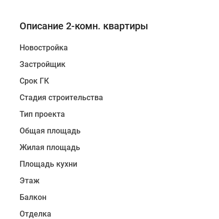
Ипотечный
калькулятор
Новости
Описание 2-комн. квартиры
недвижимости
Новостройки
Новостройка
Ленинградской
области
Застройщик
ИТ-
ипотека
Срок ГК
Квартиры
Стадия строительства
со
скидками
Тип проекта
до
25%
Общая площадь
Новостройки
Жилая площадь
премиум-
класса
Площадь кухни
Новостройки
бизнес-
Этаж
класса
Балкон
Дома
и
Отделка
коттеджи