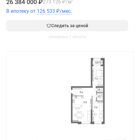
26 384 000
₽
273 126
₽
/м
2
В ипотеку от
126 533
₽
/мес.
Следить за ценой
обновлено 7 августа