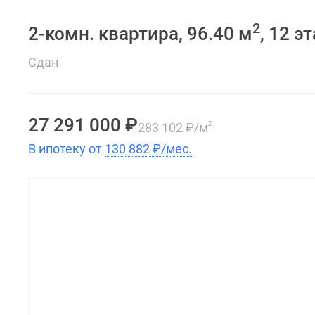
2
2-комн. квартира, 96.40 м
, 12 э
Сдан
27 291 000
₽
283 102
₽
/м
2
В ипотеку от
130 882
₽
/мес.