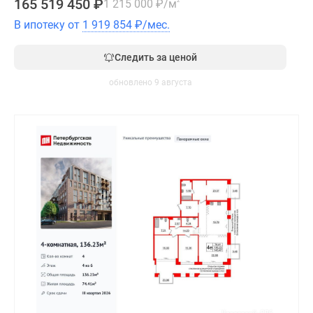
165 519 450
₽
1 215 000
₽
/м
2
В ипотеку от
1 919 854
₽
/мес.
Следить за ценой
обновлено 9 августа