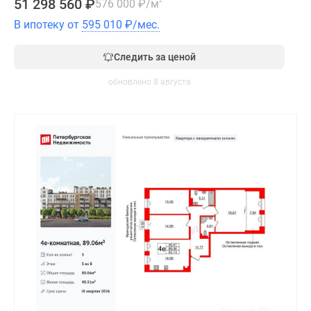
51 298 560
₽
576 000
₽
/м
2
В ипотеку от
595 010
₽
/мес.
Следить за ценой
обновлено 8 августа