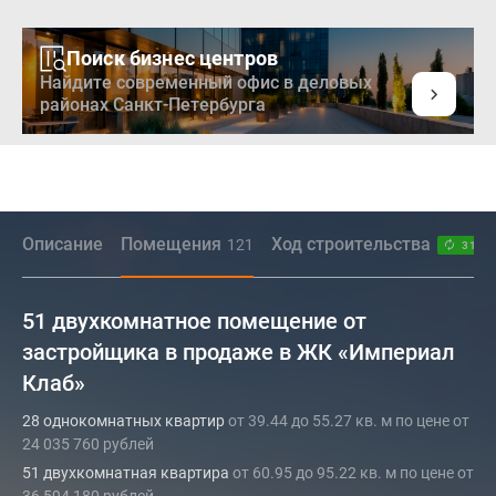
Поиск бизнес центров
Найдите современный офис в деловых
районах Санкт-Петербурга
Описание
Помещения
Ход строительства
121
31.0
51 двухкомнатное помещение от
застройщика в продаже в ЖК «Империал
Клаб»
28 однокомнатных квартир
от 39.44 до 55.27 кв. м по цене от
24 035 760 рублей
51 двухкомнатная квартира
от 60.95 до 95.22 кв. м по цене от