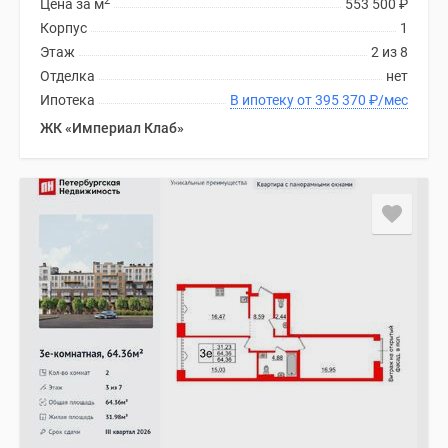
2
Цена за м
553 500
₽
Корпус
1
Этаж
2 из 8
Отделка
нет
Ипотека
В ипотеку от 395 370
₽
/мес
ЖК «Империал Клаб»