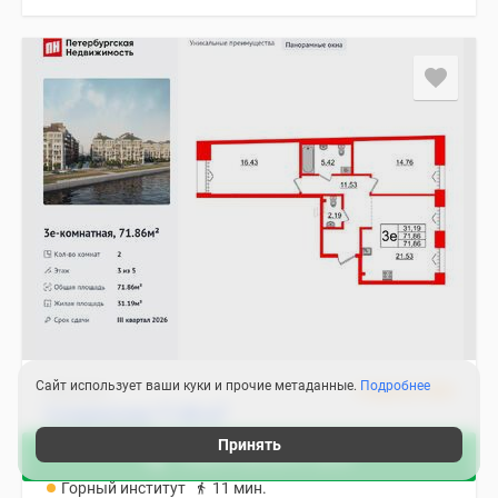
Сайт использует ваши куки и прочие метаданные.
Подробнее
Квартира
3 квартал 2026
2
2-комнатная 71.86 м
40 421 250
₽
Принять
Зафиксировать цену
Санкт-Петербург, Василеостровский
Горный институт
11 мин.